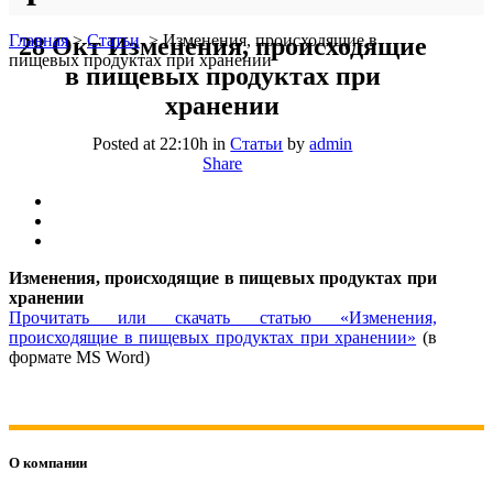
Главная
>
Статьи
>
Изменения, происходящие в
28 Окт
Изменения, происходящие
пищевых продуктах при хранении
в пищевых продуктах при
хранении
Posted at 22:10h
in
Статьи
by
admin
Share
Изменения, происходящие в пищевых продуктах при
хранении
Прочитать или скачать статью «Изменения,
происходящие в пищевых продуктах при хранении»
(в
формате MS Word)
О компании