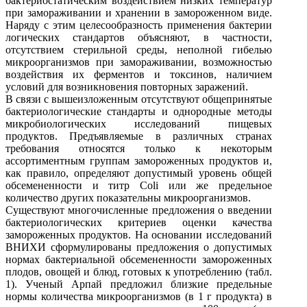
бактериостатическим воздействием низких температур
при замораживании и хранении в замороженном виде.
Наряду с этим целесообразность применения бактерии
логических стандартов объясняют, в частности,
отсутствием стерильной среды, неполной гибелью
микроорганизмов при замораживании, возможностью
воздействия их ферментов и токсинов, наличием
условий для возникновения повторных заражений.
В связи с вышеизложенным отсутствуют общепринятые
бактериологические стандарты и однородные методы
микробиологических исследований пищевых
продуктов. Предъявляемые в различных странах
требования относятся только к некоторым
ассортиментным группам замороженных продуктов и,
как правило, определяют допустимый уровень общей
обсемененности и титр Соli или же предельное
количество других показательны микроорганизмов.
Существуют многочисленные предложения о введении
бактериологических критериев оценки качества
замороженных продуктов. На основании исследований
ВНИХИ сформулированы предложения о допустимых
нормах бактериальной обсемененности замороженных
плодов, овощей и блюд, готовых к употреблению (табл.
1). Ученый Арпай предложил близкие предельные
нормы количества микроорганизмов (в 1 г продукта) в