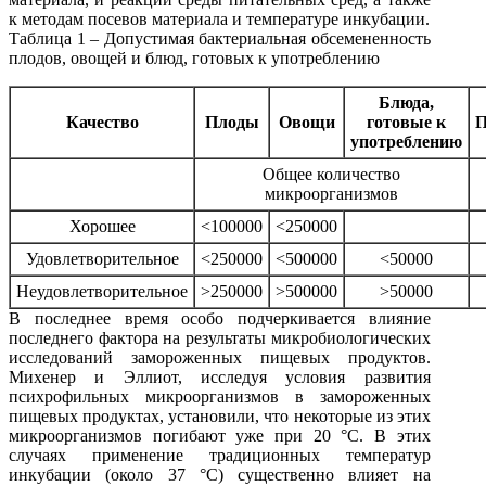
к методам посевов материала и температуре инкубации.
Таблица 1 – Допустимая бактериальная обсемененность
плодов, овощей и блюд, готовых к употреблению
Блюда,
Качество
Плоды
Овощи
готовые к
П
употреблению
Общее количество
микроорганизмов
Хорошее
<100000
<250000
Удовлетворительное
<250000
<500000
<50000
Неудовлетворительное
>250000
>500000
>50000
В последнее время особо подчеркивается влияние
последнего фактора на результаты микробиологических
исследований замороженных пищевых продуктов.
Михенер и Эллиот, исследуя условия развития
психрофильных микроорганизмов в замороженных
пищевых продуктах, установили, что некоторые из этих
микроорганизмов погибают уже при 20 °С. В этих
случаях применение традиционных температур
инкубации (около 37 °С) существенно влияет на