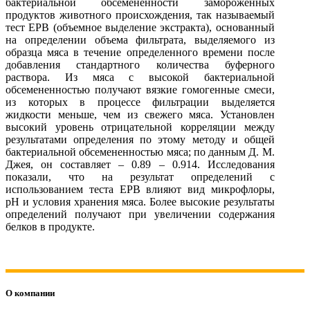
бактериальной обсемененности замороженных
продуктов животного происхождения, так называемый
тест ЕРВ (объемное выделение экстракта), основанный
на определении объема фильтрата, выделяемого из
образца мяса в течение определенного времени после
добавления стандартного количества буферного
раствора. Из мяса с высокой бактериальной
обсемененностью получают вязкие гомогенные смеси,
из которых в процессе фильтрации выделяется
жидкости меньше, чем из свежего мяса. Установлен
высокий уровень отрицательной корреляции между
результатами определения по этому методу и общей
бактериальной обсемененностью мяса; по данным Д. М.
Джея, он составляет – 0.89 – 0.914. Исследования
показали, что на результат определений с
использованием теста ЕРВ влияют вид микрофлоры,
pН и условия хранения мяса. Более высокие результаты
определений получают при увеличении содержания
белков в продукте.
О компании