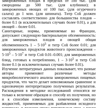
замороженных плодах в пределах от 100 тыс. (для
смородины до 500 тыс. (для клубники); в
замороженных овощах от 100 тыс. (для огуречного
салата) до 1 млн. (для шпината). Титр Coli должен
составлять соответственно для большинства плодов –
более 0.1 (в исключительных случаях более 0.01), а для
овощей – более 0.01.
Санитарные, нормы, применяемые во Франции,
допускают следующую бактериальную обсемененность:
для замороженных плодов и овощей общая
5
обсемененность 1 – 5·10
и титр Coli более 0.01; для
замороженных продуктов животного происхождения –
5
7
5·10
– 5·10
и титр Coli 0.01–0.001; для замороженных
5
блюд, готовых к потреблению, 1 – 3·10
и титр Coli
более 0.1 (в исключительных случаях более 0.01).
Изучение литературных данных показывает, что разные
авторы применяют различные методы
микробиологического анализа замороженных пищевых
продуктов, что часто делает невозможным сравнение и
однозначную интерпретацию полученных результатов.
Расхождения в методике исследований относятся не
только к величине образцов и способу их получения, но
и к способам измельчения, химическому составу
жидкостей, применяемых для разбавления исходного
материала, и реакции среды питательных сред, а также