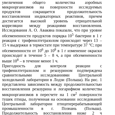
увеличения общего количества аэробных
микроорганизмов на поверхности исследуемых
продуктов сокращается продолжительность
восстановления индикаторных реактивов, причем
достигается высокий уровень отрицательной
корреляции между реакциями восстановления.
Исследования А. О. Авакяна показали, что при уровне
5
обсеменеиности продуктов порядка 10
бактерии в 1 г
реакция с трифенилтетразолом происходит через 13 –
15 ч выдержки в термостате при температуре 37 °С; при
6
8
обсеменеиности от 10
до 10
в 1 г изменение окраски
происходит в течение 5 – 8 ч, а при обсемененности
8
выше 10
– в течение менее 1 ч.
Пригодность для контроля реакции с
трифенилтетразолом и резазурином подтверждена
сравнительными исследованиями Центральной
холодильной лаборатории в Лодзи (Польша). На рис. 1
представлена зависимость между продолжительностью
восстановления резазурина и логарифмом количества
2
микроорганизмов в пересчете на 1 см
поверхности
тушек птицы, полученная на основании исследований
Центральной лаборатории птицеперерабатывающей
промышленности в г. Познань (Польша).
Продолжительность восстановления ниже 2 ч