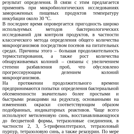
результат определения. В связи с этим предлагается
применять при микробиологических исследованиях
замороженных пищевых продуктов температуру
инкубации около 30 °С.
В последнее время опровергается пригодность широко
используемых методов бактериологических
исследований для контроля продуктов, в частности
классического метода определения общего количества
микроорганизмов посредством посевов на питательных
средах. Причины этого – большая продолжительность
термостатирования, а также рост количества
обнаруживаемых колоний – связаны с увеличением
степени разбавления проб, что обусловлено
прогрессирующим делением колоний
микроорганизмов.
На протяжении продолжительного времени
предпринимаются попытки определения бактериальной
обсемененности значительно более простыми и
быстрыми реакциями на редуктазу, основанными на
изменениях окраски соответствующим образом
подобранных, индикаторных реактивов. Чаще всего
используют метиленовую синь, восстанавливающуюся
до бесцветной формы, тетразоловые соединения, в
частности 2, 3, 5-трифенилтетразол, тетразоловый
пурпур, тетразоловую синь, а также резазурин. По мере