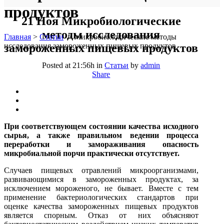
продуктов
21 Ноя
Микробиологические
методы исследования
Главная
>
Статьи
>
Микробиологические методы
исследования замороженных пищевых продуктов
замороженных пищевых продуктов
Posted at 21:56h
in
Статьи
by
admin
Share
При соответствующем состоянии качества исходного
сырья, а также правильном ведении процесса
переработки и замораживания опасность
микробиальной порчи практически отсутствует.
Случаев пищевых отравлений микроорганизмами,
развивающимися в замороженных продуктах, за
исключением мороженого, не бывает. Вместе с тем
применение бактериологических стандартов при
оценке качества замороженных пищевых продуктов
является спорным. Отказ от них объясняют