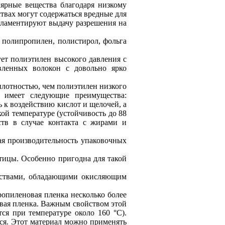
ярные вещества благодаря низкому
твах могут содержаться вредные для
гламентируют выдачу разрешения на
 полипропилен, полистирол, фольга
ет полиэтилен высокого давления с
вленных волокон с довольно ярко
плотностью, чем полиэтилен низкого
а имеет следующие преимущества:
ь к воздействию кислот и щелочей, а
ой температуре (устойчивость до 88
ств в случае контакта с жирами и
ая производительность упаковочных
тицы. Особенно пригодна для такой
ществами, обладающими окисляющим
опиленовая пленка несколько более
овая пленка. Важным свойством этой
ся при температуре около 160 °С).
ься. Этот материал можно применять