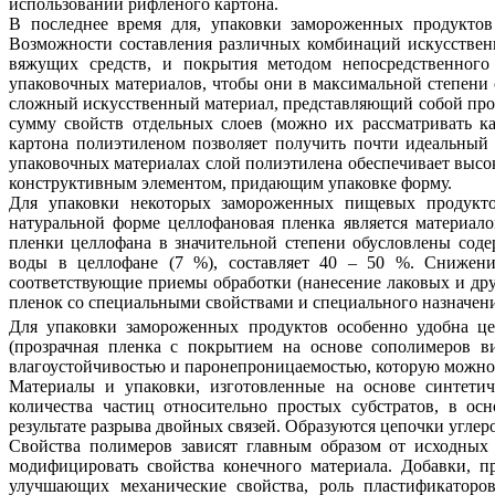
использовании рифленого картона.
В последнее время для, упаковки замороженных продуктов
Возможности составления различных комбинаций искусственн
вяжущих средств, и покрытия методом непосредственного
упаковочных материалов, чтобы они в максимальной степени 
сложный искусственный материал, представляющий собой проч
сумму свойств отдельных слоев (можно их рассматривать к
картона полиэтиленом позволяет получить почти идеальны
упаковочных материалах слой полиэтилена обеспечивает высок
конструктивным элементом, придающим упаковке форму.
Для упаковки некоторых замороженных пищевых продукто
натуральной форме целлофановая пленка является материал
пленки целлофана в значительной степени обусловлены сод
воды в целлофане (7 %), составляет 40 – 50 %. Снижени
соответствующие приемы обработки (нанесение лаковых и д
пленок со специальными свойствами и специального назначени
Для упаковки замороженных продуктов особенно удобна це
(прозрачная пленка с покрытием на основе сополимеров 
влагоустойчивостью и паронепроницаемостью, которую можно 
Материалы и упаковки, изготовленные на основе синтети
количества частиц относительно простых субстратов, в о
результате разрыва двойных связей. Образуются цепочки угле
Свойства полимеров зависят главным образом от исходных
модифицировать свойства конечного материала. Добавки, п
улучшающих механические свойства, роль пластификаторов