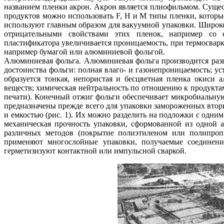
названием пленки акрон. Акрон является плиофильмом. Суще
продуктов можно использовать F, Н и М типы пленки, которы
используют главным образом для вакуумной упаковки. Широк
отрицательными свойствами этих пленок, например со 
пластификатора увеличивается проницаемость, при термосвар
например бумагой или алюминиевой фольгой.
Алюминиевая фольга. Алюминиевая фольга производится разв
достоинства фольги: полная влаго- и газонепроницаемость; ус
образуется тонкая, непористая и бесцветная пленка окиси 
веществ; химическая нейтральность по отношению к продукта
печати). Конечный отжиг фольги обеспечивает микробиальн
предназначены прежде всего для упаковки замороженных вто
и емкостью (рис. 1). Их можно разделить на подложки с одн
механическая прочность упаковки, сформованной из одной
различных методов (покрытие полиэтиленом или полипропи
применяют многослойные упаковки, получаемые соединени
герметизизуют контактной или импульсной сваркой.