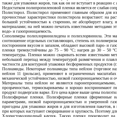
также для упаковки жиров, так как он не вступает в реакцию с
Недостатком полипропиленовой пленки является ее слабая соп
Полистирол. Полистирол применяют главным образом для из
прочностные характеристики полистирола возрастают: на рас
большой устойчивостью к старению, не абсорбирует влагу,
материалами; на ней можно печатать известными методами эт
водо- и газопроницаемость.
Сополимеры полихлорвинилидена и полихлорвинила. Эти мат
соотношение отдельных составляющих, степень их полимериза
посторонним вкусом и запахом, обладают высокой паро- и газ
пленки тремоустойчивы до 75 – 90 °С; нагрев до 30 – 50 
температуры. Пленки можно сваривать всеми известными мет
небольшой перепад между температурой размягчения и плавл
частности для контурной упаковки бесформенных продуктов (г
Полиамиды. Некоторые полиамиды типа нейлон (торговое на
нейлон 11 (рильсан), применяют в ограниченных масштабах
механической устойчивостью, низкой газопроницаемостью и оч
Материалы типа нейлон не являются паронепроницаемыми, 
прозрачностью, термосвариваемы и хорошо воспринимают пе
продукт подвергали варке. Его цена вдвое выше цены полиэти
Полиэфирные пленки. Полиэфирные пленки (фирменные назв
параметрами, низкой паропроницаемостью и умеренной газ
пригодны для упаковки жиров и для изготовления пакетов, в 
при которых наступают сморщивание и хрупкость. Поэтому дл
Хлористоводородный каучук. Такую пленку производит на 