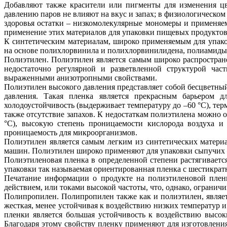
Добавляют также красители или пигменты для изменения цв
давлению паров не влияют на вкус и запах; в физиологическом
здоровья остатки – низкомолекулярные мономеры и применяе
применение этих материалов для упаковки пищевых продуктов
К синтетическим материалам, широко применяемым для упако
на основе полихлорвинила и полихлорвинилидена, полиамиды
Полиэтилен. Полиэтилен является самым широко распростран
недостаточно регулярной и разветвленной структурой час
выраженными анизотропными свойствами.
Полиэтилен высокого давления представляет собой бесцветны
давления. Такая пленка является прекрасным барьером 
холодоустойчивость (выдерживает температуру до –60 °С), терм
также отсутствие запахов. К недостаткам полиэтилена можно 
°С), высокую степень проницаемости кислорода воздуха и
проницаемость для микроорганизмов.
Полиэтилен является самым легким из синтетических матери
машин. Полиэтилен широко применяют для упаковки сыпучих
Полиэтиленовая пленка в определенной степени растягиваетс
упаковки так называемая ориентированная пленка с шестикрат
Печатание информации о продукте на полиэтиленовой плен
действием, или токами высокой частоты, что, однако, ограничи
Полипропилен. Полипропилен также как и полиэтилен, являе
жесткая, менее устойчивая к воздействию низких температур 
пленки является большая устойчивость к воздействию высоки
Благодаря этому свойству пленку применяют для изготовлени