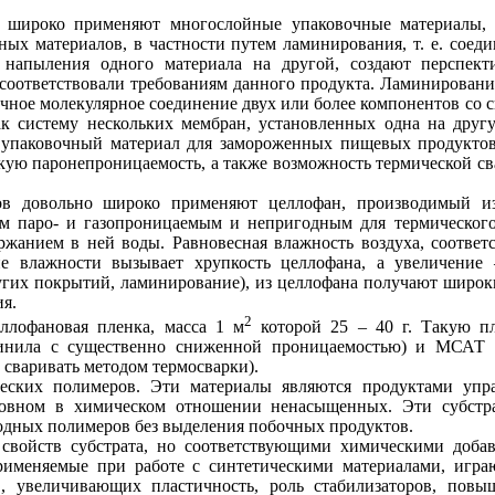
 широко применяют многослойные упаковочные материалы, и
ых материалов, в частности путем ламинирования, т. е. сое
 напыления одного материала на другой, создают перспект
соответствовали требованиям данного продукта. Ламинировани
ное молекулярное соединение двух или более компонентов со 
ак систему нескольких мембран, установленных одна на друг
й упаковочный материал для замороженных пищевых продукт
ую паронепроницаемость, а также возможность термической свар
в довольно широко применяют целлофан, производимый из
ом паро- и газопроницаемым и непригодным для термического
ержанием в ней воды. Равновесная влажность воздуха, соотв
е влажности вызывает хрупкость целлофана, а увеличение
ругих покрытий, ламинирование), из целлофана получают шир
я.
2
ллофановая пленка, масса 1 м
которой 25 – 40 г. Такую 
винила с существенно сниженной проницаемостью) и МСАТ 
сваривать методом термосварки).
ческих полимеров. Эти материалы являются продуктами упр
сновном в химическом отношении ненасыщенных. Эти субстр
родных полимеров без выделения побочных продуктов.
 свойств субстрата, но соответствующими химическими доб
рименяемые при работе с синтетическими материалами, игра
, увеличивающих пластичность, роль стабилизаторов, повы