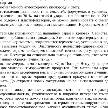
 жирами.
ротивляемость атмосферному кислороду и свету.
готовления различного типа емкостей, формуемых в условиях
тяжение – на 30 %, на изгиб и удары – приблизительно на 20 
 не содержит пластификаторов, ее можно ламинировать с бум
икетную надпись и подвергать металлизации. Недостатком этой
ериалы применяют под названием саран и криовак. Свойства 
ции и добавляя пластификаторы. Эти пленки характеризуются р
онепроницаемостью, подвергаются термосварке, устойчивы к во
°С вызывает усадку их. Эластичность непластифицированной 
одами, однако необходимо с высокой точностью регулировать 
ения. Несмотря на относительно высокую стоимость, этот мат
лавным образом, тушек птицы).
звание американского концерна «Дью Понт де Немур»), напри
 для упаковки замороженных продуктов. Эти материалы хара
ень низкой десорбцией влаги, причем рильсан обладает лучшим к
но в то же время хорошо предохраняют продукты от окисле
чать. До открытия новых материалов нейлон использовали дл
лена.
ания милар, мелинекс, хостафан, скотч-пак и др.) характ
опроницаемостью, устойчивостью в широком интервале темпе
которых продукт можно варить. Точка плавления этих материал
я получения термосвариваемого материала его ламинируют поли
базе хлористоводородного каучука американская фирма «Гу