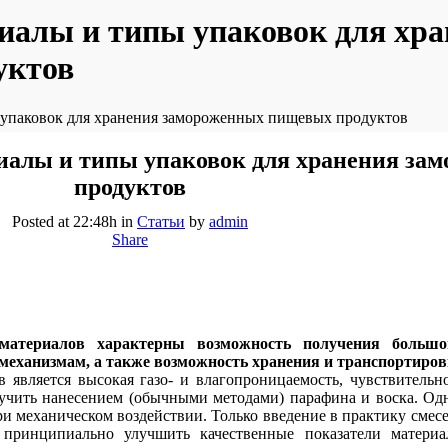
иалы и типы упаковок для хра
уктов
упаковок для хранения замороженных пищевых продуктов
иалы и типы упаковок для хранения за
продуктов
Posted at 22:48h
in
Статьи
by
admin
Share
атериалов характерны возможность получения большог
механизмам, а также возможность хранения и транспортиров
 является высокая газо- и влагопроницаемость, чувствительн
чить нанесением (обычными методами) парафина и воска. Одн
ри механическом воздействии. Только введение в практику смес
о принципиально улучшить качественные показатели матери