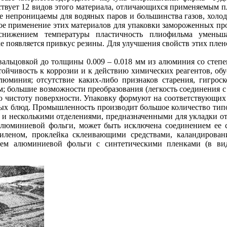
ствует 12 видов этого материала, отличающихся применяемым 
е непроницаемы для водяных паров и большинства газов, холо
ое применение этих материалов для упаковки замороженных пр
снижением температуры пластичность плиофильма уменьша
ке появляется привкус резины. Для улучшения свойств этих пл
альцовкой до толщины 0.009 – 0.018 мм из алюминия со степ
тойчивость к коррозии и к действию химических реагентов, обу
алюминия; отсутствие каких-либо признаков старения, гигро
м; большие возможности преобразования (легкость соединения 
ую чистоту поверхности. Упаковку формуют на соответствующ
рых блюд. Промышленность производит большое количество ти
им и несколькими отделениями, предназначенными для укладки 
 алюминиевой фольги, может быть исключена соединением ее
леном, проклейка склеивающими средствами, каландировани
ем алюминиевой фольги с синтетическими пленками (в вид