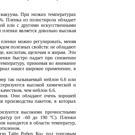
 вакуума. При низких температурах
%. Пленка из полистирола обладает
агой или с другими искусственными
 пленки является довольно высокая
пленки можно регулировать, меняя
ядом полезных свойств: не обладают
де, кислотам, щелочам и жирам. Эти
пленки быстро падает при снижении
температуру, принимая во внимание
ериал нашел широкое применение, в
мер так называемый нейлон 6.6 или
ктеризуются высокой химической и
ачеством, чем нейлон 6.6.
ния. Они обладают очень хорошей
я производства пакетов, в которых
еризуются высокими прочностными
ратур (от –60 до 190 °С). Пленки
ов находится в области температур,
этиленом.
диэр Тайр Робер Ко» под торговым