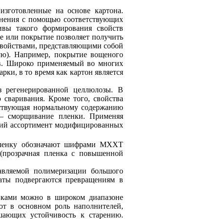
зготовленные на основе картона.
динения с помощью соответствующих
ивы такого формирования свойств
е или покрытие позволяет получить
свойствами, представляющими собой
ую). Например, покрытие вощеного
ов. Широко применяемый во многих
ки, в то время как картон является
 регенерированной целлюлозы. В
 сваривания. Кроме того, свойства
етствующая нормальному содержанию
 – сморщивание пленки. Применяя
окий ассортимент модифицированных
пленку обозначают шифрами МХХТ
(прозрачная пленка с повышенной
авляемой полимеризации большого
аты подвергаются превращениям в
авками можно в широком диапазоне
ют в основном роль наполнителей,
шающих устойчивость к старению.