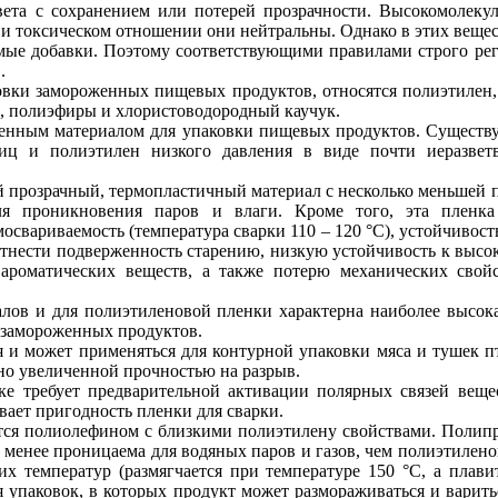
ета с сохранением или потерей прозрачности. Высокомолекул
 и токсическом отношении они нейтральны. Однако в этих вещес
мые добавки. Поэтому соответствующими правилами строго ре
.
вки замороженных пищевых продуктов, относятся полиэтилен,
, полиэфиры и хлористоводородный каучук.
енным материалом для упаковки пищевых продуктов. Существу
тиц и полиэтилен низкого давления в виде почти иеразвет
й прозрачный, термопластичный материал с несколько меньшей 
для проникновения паров и влаги. Кроме того, эта пленк
освариваемость (температура сварки 110 – 120 °С), устойчивост
отнести подверженность старению, низкую устойчивость к высок
 ароматических веществ, а также потерю механических свой
алов и для полиэтиленовой пленки характерна наиболее высок
 замороженных продуктов.
я и может применяться для контурной упаковки мяса и тушек п
но увеличенной прочностью на разрыв.
ке требует предварительной активации полярных связей ве
вает пригодность пленки для сварки.
тся полиолефином с близкими полиэтилену свойствами. Полипр
и менее проницаема для водяных паров и газов, чем полиэтилен
х температур (размягчается при температуре 150 °С, а плавит
я упаковок, в которых продукт может размораживаться и варит