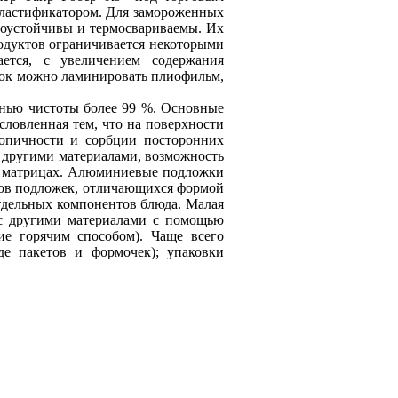
пластификатором. Для замороженных
доустойчивы и термосвариваемы. Их
одуктов ограничивается некоторыми
ется, с увеличением содержания
енок можно ламинировать плиофильм,
енью чистоты более 99 %. Основные
словленная тем, что на поверхности
скопичности и сорбции посторонних
с другими материалами, возможность
их матрицах. Алюминиевые подложки
пов подложек, отличающихся формой
отдельных компонентов блюда. Малая
 с другими материалами с помощью
е горячим способом). Чаще всего
е пакетов и формочек); упаковки