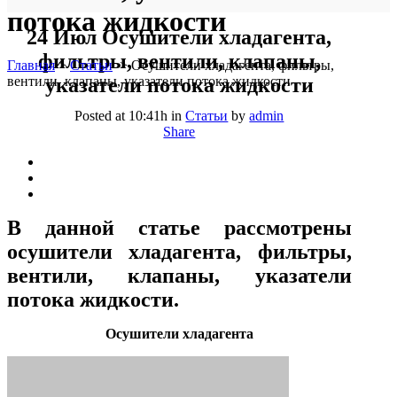
потока жидкости
24 Июл
Осушители хладагента,
фильтры, вентили, клапаны,
Главная
>
Статьи
>
Осушители хладагента, фильтры,
вентили, клапаны, указатели потока жидкости
указатели потока жидкости
Posted at 10:41h
in
Статьи
by
admin
Share
В данной статье рассмотрены
осушители хладагента, фильтры,
вентили, клапаны, указатели
потока жидкости.
Осушители хладагента