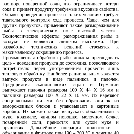
растворе поваренной соли, что ограничивает потери
сока и придает продукту требуемые вкусовые свойства.
Однако проведение процесса в таких условиях требует
тщательного контроля хода процесса. Чаще, чем для
других продуктов, применяют также размораживание
рыбы в электрическом поле высокой частоты.
Технологические эффекты размораживания рыбы в
воздухе не являются слишком высокими. При
разработке технических решений стремятся к
максимальному сокращению процесса.
Промышленная обработка рыбы должна преследовать
цель – доведение продукта до состояния, позволяющего
потребителю перед употреблением провести лишь
тепловую обработку. Наиболее рациональным является
выпуск продукта в виде пальников и палочек.
Предприятия скандинавских стран и Германии
выпускают палочки размером 100 X 44 X 16 мм и
пальчики размером 100 X 22 X 16 мм. Их нарезают
специальными пилами без образования опилок из
замороженных блоков и упаковывают в картонные
коробки. Их можно также выпускать обваленными в
муке, крахмале, яичном порошке, молочном белке,
поваренной соли, пряностях или сухой муке и
пряностях. Дальнейшие операции подготовки –
обжаривание в фритюре при 190 – 200 °С в течение 40