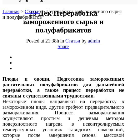
Главная
>
Статьи
>
Переработка замороженного сырья
23 Дек
Переработка
и полуфабрикатов
замороженного сырья и
полуфабрикатов
Posted at 21:38h
in
Статьи
by
admin
Share
Плоды и овощи. Подготовка замороженных
растительных полуфабрикатов для дальнейшей
переработки, а также процесс переработки не
связаны с существенными трудностями.
Некоторые плоды направляют на переработку в
замороженном виде, другие требуют предварительного
размораживания. Процесс размораживания
осуществляют простым и дешевым методом
поверхностного нагрева в неконтролируемых
температурных условиях заводских помещений,
которые после завершения сезона массовой