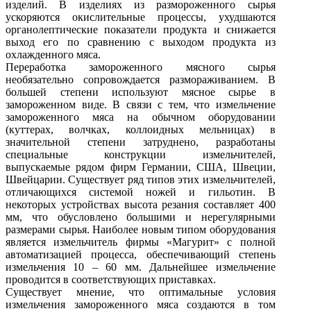
изделий. В изделиях из размороженного сырья
ускоряются окислительные процессы, ухудшаются
органолептические показатели продукта и снижается
выход его по сравнению с выходом продукта из
охлажденного мяса.
Переработка замороженного мясного сырья
необязательно сопровождается размораживанием. В
большей степени используют мясное сырье в
замороженном виде. В связи с тем, что измельчение
замороженного мяса на обычном оборудовании
(куттерах, волчках, коллоидных мельницах) в
значительной степени затруднено, разработаны
специальные конструкции измельчителей,
выпускаемые рядом фирм Германии, США, Швеции,
Швейцарии. Существует ряд типов этих измельчителей,
отличающихся системой ножей и гильотин. В
некоторых устройствах высота резания составляет 400
мм, что обусловлено большими и нерегулярными
размерами сырья. Наиболее новым типом оборудования
является измельчитель фирмы «Магурит» с полной
автоматизацией процесса, обеспечивающий степень
измельчения 10 – 60 мм. Дальнейшее измельчение
проводится в соответствующих приставках.
Существует мнение, что оптимальные условия
измельчения замороженного мяса создаются в том