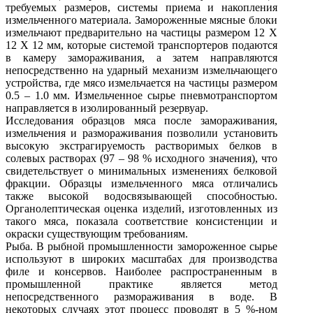
требуемых размеров, системы приема и накопления
измельченного материала. Замороженные мясные блоки
измельчают предварительно на частицы размером 12 X
12 X 12 мм, которые системой транспортеров подаются
в камеру замораживания, а затем направляются
непосредственно на ударный механизм измельчающего
устройства, где мясо измельчается на частицы размером
0.5 – 1.0 мм. Измельченное сырье пневмотранспортом
направляется в изолированный резервуар.
Исследования образцов мяса после замораживания,
измельчения и размораживания позволили установить
высокую экстрагируемость растворимых белков в
солевых растворах (97 – 98 % исходного значения), что
свидетельствует о минимальных изменениях белковой
фракции. Образцы измельченного мяса отличались
также высокой водосвязывающей способностью.
Органолептическая оценка изделий, изготовленных из
такого мяса, показала соответствие консистенции и
окраски существующим требованиям.
Рыба. В рыбной промышленности замороженное сырье
используют в широких масштабах для производства
филе и консервов. Наиболее распространенным в
промышленной практике является метод
непосредственного размораживания в воде. В
некоторых случаях этот процесс проводят в 5 %-ном