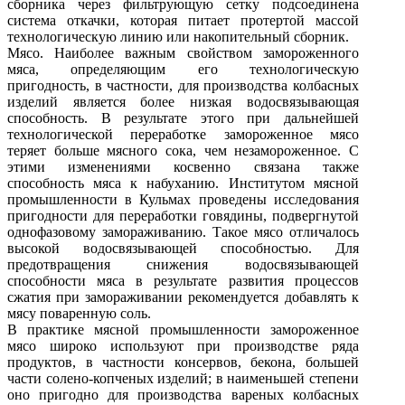
сборника через фильтрующую сетку подсоединена
система откачки, которая питает протертой массой
технологическую линию или накопительный сборник.
Мясо. Наиболее важным свойством замороженного
мяса, определяющим его технологическую
пригодность, в частности, для производства колбасных
изделий является более низкая водосвязывающая
способность. В результате этого при дальнейшей
технологической переработке замороженное мясо
теряет больше мясного сока, чем незамороженное. С
этими изменениями косвенно связана также
способность мяса к набуханию. Институтом мясной
промышленности в Кульмах проведены исследования
пригодности для переработки говядины, подвергнутой
однофазовому замораживанию. Такое мясо отличалось
высокой водосвязывающей способностью. Для
предотвращения снижения водосвязывающей
способности мяса в результате развития процессов
сжатия при замораживании рекомендуется добавлять к
мясу поваренную соль.
В практике мясной промышленности замороженное
мясо широко используют при производстве ряда
продуктов, в частности консервов, бекона, большей
части солено-копченых изделий; в наименьшей степени
оно пригодно для производства вареных колбасных