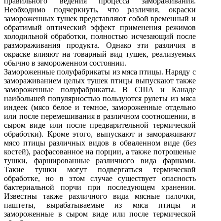
правильного ведения процесса замораживания.
Необходимо подчеркнуть, что различия, окраски
замороженных тушек представляют собой временный и
обратимый оптический эффект применения режимов
холодильной обработки, полностью исчезающий после
размораживания продукта. Однако эти различия в
окраске влияют на товарный вид тушек, реализуемых
обычно в замороженном состоянии.
Замороженные полуфабрикаты из мяса птицы. Наряду с
замораживанием целых тушек птицы выпускают также
замороженные полуфабрикаты. В США и Канаде
наибольшей популярностью пользуются рулеты из мяса
индеек (мясо белое и темное, замороженные отдельно
или после перемешивания в различном соотношении, в
сыром виде или после предварительной термической
обработки). Кроме этого, выпускают и замораживают
мясо птицы различных видов в обваленном виде (без
костей), расфасованное на порции, а также потрошеные
тушки, фаршированные различного вида фаршами.
Такие тушки могут подвергаться термической
обработке, но в этом случае существует опасность
бактериальной порчи при последующем хранении.
Известны также различного вида мясные палочки,
паштеты, вырабатываемые из мяса птицы и
замороженные в сыром виде или после термической