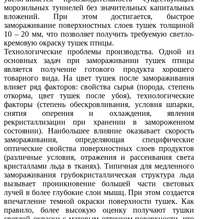
морозильных туннелей без значительных капитальных
вложений. При этом достигается, быстрое
замораживание поверхностных слоев тушек толщиной
10 – 20 мм, что позволяет получить требуемую светло-
кремовую окраску тушек птицы.
Технологические проблемы производства. Одной из
основных задач при замораживании тушек птицы
является получение готового продукта хорошего
товарного вида. На цвет тушек после замораживания
влияет ряд факторов: свойства сырья (порода, степень
откорма, цвет тушек после убоя), технологические
факторы (степень обескровливания, условия шпарки,
снятия оперения и охлаждения, явления
рекристаллизации при хранении в замороженном
состоянии). Наибольшее влияние оказывает скорость
замораживания, определяющая специфические
оптические свойства поверхностных слоев продуктов
(различные условия, отражения и рассеивания света
кристаллами льда в тканях). Типичная для медленного
замораживания грубокристаллическая структура льда
вызывает проникновение большей части световых
лучей в более глубокие слои мышц. При этом создается
впечатление темной окраски поверхности тушек. Как
правило, более высокую оценку получают тушки
светлой окраски с матовым оттенком поверхности, что