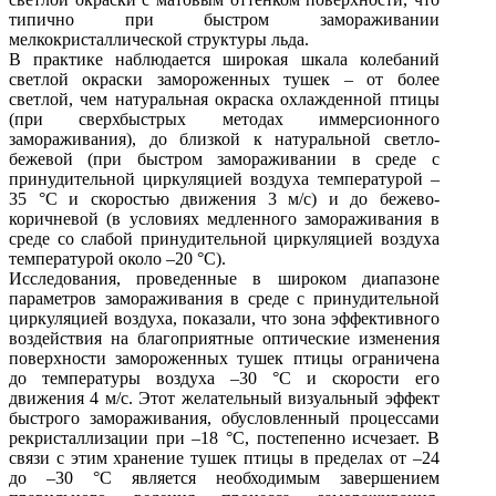
типично при быстром замораживании
мелкокристаллической структуры льда.
В практике наблюдается широкая шкала колебаний
светлой окраски замороженных тушек – от более
светлой, чем натуральная окраска охлажденной птицы
(при сверхбыстрых методах иммерсионного
замораживания), до близкой к натуральной светло-
бежевой (при быстром замораживании в среде с
принудительной циркуляцией воздуха температурой –
35 °С и скоростью движения 3 м/с) и до бежево-
коричневой (в условиях медленного замораживания в
среде со слабой принудительной циркуляцией воздуха
температурой около –20 °С).
Исследования, проведенные в широком диапазоне
параметров замораживания в среде с принудительной
циркуляцией воздуха, показали, что зона эффективного
воздействия на благоприятные оптические изменения
поверхности замороженных тушек птицы ограничена
до температуры воздуха –30 °С и скорости его
движения 4 м/с. Этот желательный визуальный эффект
быстрого замораживания, обусловленный процессами
рекристаллизации при –18 °С, постепенно исчезает. В
связи с этим хранение тушек птицы в пределах от –24
до –30 °С является необходимым завершением