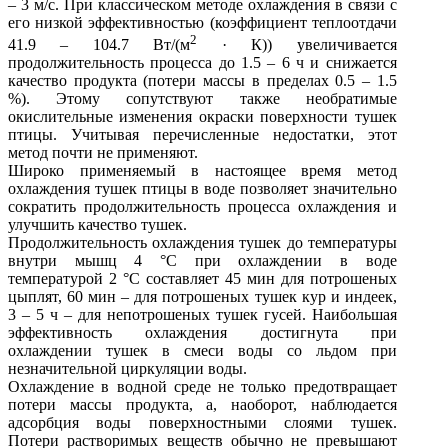
– 3 м/с. При классическом методе охлаждения в связи с
его низкой эффективностью (коэффициент теплоотдачи
2
41.9 – 104.7 Вт/(м
· К)) увеличивается
продолжительность процесса до 1.5 – 6 ч и снижается
качество продукта (потери массы в пределах 0.5 – 1.5
%). Этому сопутствуют также необратимые
окислительные изменения окраски поверхности тушек
птицы. Учитывая перечисленные недостатки, этот
метод почти не применяют.
Широко применяемый в настоящее время метод
охлаждения тушек птицы в воде позволяет значительно
сократить продолжительность процесса охлаждения и
улучшить качество тушек.
Продолжительность охлаждения тушек до температуры
внутри мышц 4 °С при охлаждении в воде
температурой 2 °С составляет 45 мин для потрошеных
цыплят, 60 мин – для потрошеных тушек кур и индеек,
3 – 5 ч – для непотрошеных тушек гусей. Наибольшая
эффективность охлаждения достигнута при
охлаждении тушек в смеси воды со льдом при
незначительной циркуляции воды.
Охлаждение в водной среде не только предотвращает
потери массы продукта, а, наоборот, наблюдается
адсорбция воды поверхностными слоями тушек.
Потери растворимых веществ обычно не превышают