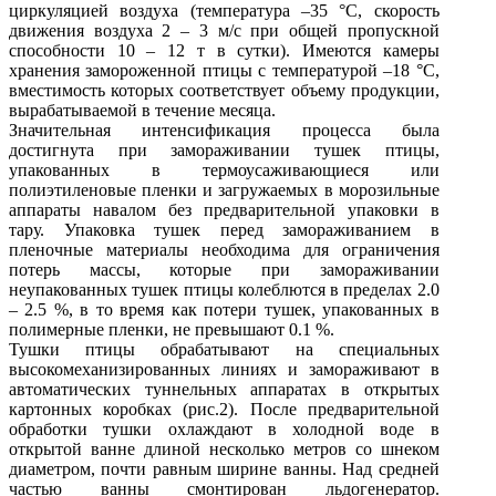
циркуляцией воздуха (температура –35 °С, скорость
движения воздуха 2 – 3 м/с при общей пропускной
способности 10 – 12 т в сутки). Имеются камеры
хранения замороженной птицы с температурой –18 °С,
вместимость которых соответствует объему продукции,
вырабатываемой в течение месяца.
Значительная интенсификация процесса была
достигнута при замораживании тушек птицы,
упакованных в термоусаживающиеся или
полиэтиленовые пленки и загружаемых в морозильные
аппараты навалом без предварительной упаковки в
тару. Упаковка тушек перед замораживанием в
пленочные материалы необходима для ограничения
потерь массы, которые при замораживании
неупакованных тушек птицы колеблются в пределах 2.0
– 2.5 %, в то время как потери тушек, упакованных в
полимерные пленки, не превышают 0.1 %.
Тушки птицы обрабатывают на специальных
высокомеханизированных линиях и замораживают в
автоматических туннельных аппаратах в открытых
картонных коробках (рис.2). После предварительной
обработки тушки охлаждают в холодной воде в
открытой ванне длиной несколько метров со шнеком
диаметром, почти равным ширине ванны. Над средней
частью ванны смонтирован льдогенератор.