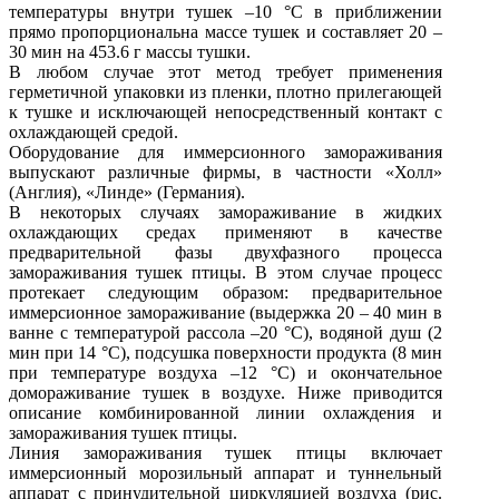
температуры внутри тушек –10 °С в приближении
прямо пропорциональна массе тушек и составляет 20 –
30 мин на 453.6 г массы тушки.
В любом случае этот метод требует применения
герметичной упаковки из пленки, плотно прилегающей
к тушке и исключающей непосредственный контакт с
охлаждающей средой.
Оборудование для иммерсионного замораживания
выпускают различные фирмы, в частности «Холл»
(Англия), «Линде» (Германия).
В некоторых случаях замораживание в жидких
охлаждающих средах применяют в качестве
предварительной фазы двухфазного процесса
замораживания тушек птицы. В этом случае процесс
протекает следующим образом: предварительное
иммерсионное замораживание (выдержка 20 – 40 мин в
ванне с температурой рассола –20 °С), водяной душ (2
мин при 14 °С), подсушка поверхности продукта (8 мин
при температуре воздуха –12 °С) и окончательное
домораживание тушек в воздухе. Ниже приводится
описание комбинированной линии охлаждения и
замораживания тушек птицы.
Линия замораживания тушек птицы включает
иммерсионный морозильный аппарат и туннельный
аппарат с принудительной циркуляцией воздуха (рис.