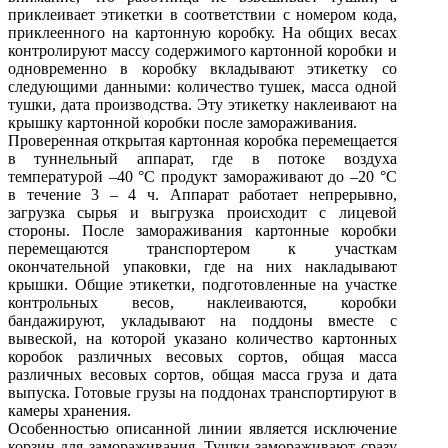
приклеивает этикетки в соответствии с номером кода,
приклеенного на картонную коробку. На общих весах
контролируют массу содержимого картонной коробки и
одновременно в коробку вкладывают этикетку со
следующими данными: количество тушек, масса одной
тушки, дата производства. Эту этикетку наклеивают на
крышку картонной коробки после замораживания.
Проверенная открытая картонная коробка перемещается
в туннельный аппарат, где в потоке воздуха
температурой –40 °С продукт замораживают до –20 °С
в течение 3 – 4 ч. Аппарат работает непрерывно,
загрузка сырья и выгрузка происходит с лицевой
стороны. После замораживания картонные коробки
перемещаются транспортером к участкам
окончательной упаковки, где на них накладывают
крышки. Общие этикетки, подготовленные на участке
контрольных весов, наклеиваются, коробки
бандажируют, укладывают на поддоны вместе с
вывеской, на которой указано количество картонных
коробок различных весовых сортов, общая масса
различных весовых сортов, общая масса груза и дата
выпуска. Готовые грузы на поддонах транспортируют в
камеры хранения.
Особенностью описанной линии является исключение
корзин для замораживания. Тушки замораживают сразу