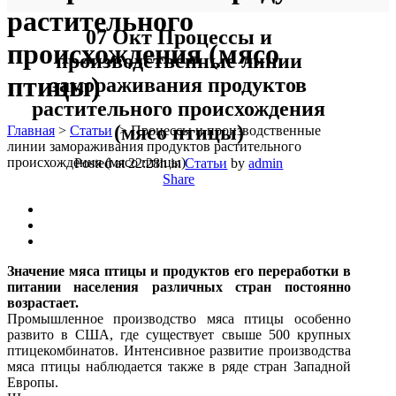
растительного
07 Окт
Процессы и
происхождения (мясо
производственные линии
птицы)
замораживания продуктов
растительного происхождения
(мясо птицы)
Главная
>
Статьи
>
Процессы и производственные
линии замораживания продуктов растительного
происхождения (мясо птицы)
Posted at 22:28h
in
Статьи
by
admin
Share
Значение мяса птицы и продуктов его переработки в
питании населения различных стран постоянно
возрастает.
Промышленное производство мяса птицы особенно
развито в США, где существует свыше 500 крупных
птицекомбинатов. Интенсивное развитие производства
мяса птицы наблюдается также в ряде стран Западной
Европы.