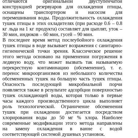
отличаются оригинальной двуступенчатой
конструкцией резервуаров для охлаждения птицы,
оснащены транспортером и насосом для
перемешивания воды. Продолжительность охлаждения
тушек птицы в этих охладителях (при расходе 0.6 – 0.8
кг льда на 1 кг продукта) составляет для цыплят, уток –
30 мин, индюков – 60 мин, гусей – 90 мин.
В последнее время метод послеубойного охлаждения
тушек птицы в воде вызывает возражения с санитарно-
гигиенической точки зрения. Классическое решение
этого метода основано на применении погружения в
ледяную воду, что может вызвать так называемую
перекрестную контаминацию (обсеменение), т. е.
перенос микроорганизмов из небольшого количества
обсемененных тушек на большую часть тушек птицы.
Опасность последующей микробиальной порчи
появляется также в результате адсорбции поверхностью
тушек охлаждающей воды, которая только в первые
часы каждого производственного цикла выполняет
роль технологической. Ограничение обсеменения
тушек при охлаждении достигается посредством
хлорирования воды до 50 мг % хлора. Наиболее
современные модификации этого метода направлены
на замену охлаждения в ванне с водой
соответствующей системой душевых установок.