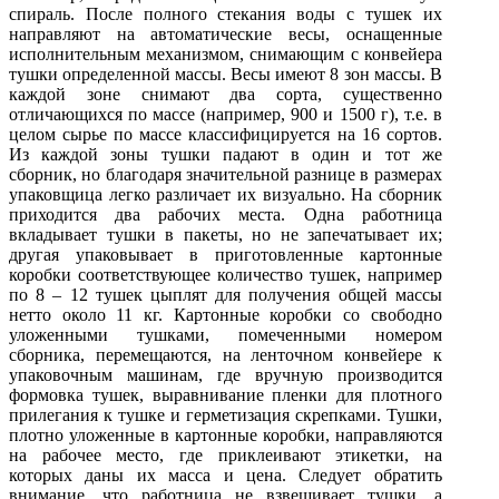
спираль. После полного стекания воды с тушек их
направляют на автоматические весы, оснащенные
исполнительным механизмом, снимающим с конвейера
тушки определенной массы. Весы имеют 8 зон массы. В
каждой зоне снимают два сорта, существенно
отличающихся по массе (например, 900 и 1500 г), т.е. в
целом сырье по массе классифицируется на 16 сортов.
Из каждой зоны тушки падают в один и тот же
сборник, но благодаря значительной разнице в размерах
упаковщица легко различает их визуально. На сборник
приходится два рабочих места. Одна работница
вкладывает тушки в пакеты, но не запечатывает их;
другая упаковывает в приготовленные картонные
коробки соответствующее количество тушек, например
по 8 – 12 тушек цыплят для получения общей массы
нетто около 11 кг. Картонные коробки со свободно
уложенными тушками, помеченными номером
сборника, перемещаются, на ленточном конвейере к
упаковочным машинам, где вручную производится
формовка тушек, выравнивание пленки для плотного
прилегания к тушке и герметизация скрепками. Тушки,
плотно уложенные в картонные коробки, направляются
на рабочее место, где приклеивают этикетки, на
которых даны их масса и цена. Следует обратить
внимание, что работница не взвешивает тушки, а