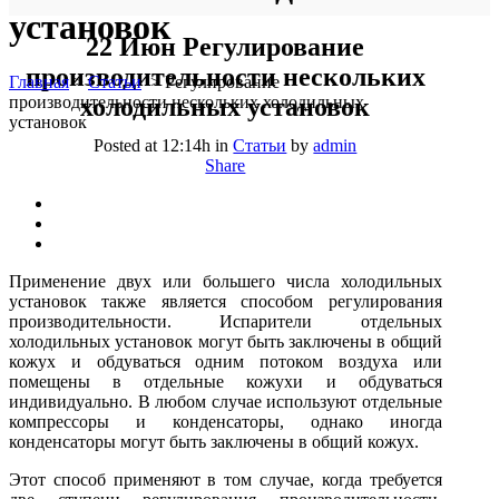
установок
22 Июн
Регулирование
производительности нескольких
Главная
>
Статьи
>
Регулирование
производительности нескольких холодильных
холодильных установок
установок
Posted at 12:14h
in
Статьи
by
admin
Share
Применение двух или большего числа холодильных
установок также является способом регулирования
производительности. Испарители отдельных
холодильных установок могут быть заключены в общий
кожух и обдуваться одним потоком воздуха или
помещены в отдельные кожухи и обдуваться
индивидуально. В любом случае используют отдельные
компрессоры и конденсаторы, однако иногда
конденсаторы могут быть заключены в общий кожух.
Этот способ применяют в том случае, когда требуется