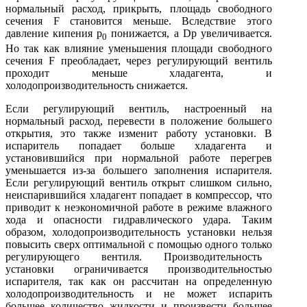
нормаль­ный расход, прикрыть, площадь свободного
сечения F становится меньше. Вследствие этого
давление кипения р
понижается, а Dр уве­личивается.
0
Но так как влияние уменьшения площади свободного
се­чения F преобладает, через регулирующий вентиль
проходит меньше хладагента, и
холодопроизводительность снижается.
Если регулирующий вентиль, настроенный на
нормальный расход, перевести в положение большего
открытия, это также изменит работу установки. В
испаритель попадает больше хладагента и
установившийся при нормальной работе перегрев
уменьшается из-за большего запол­нения испарителя.
Если регулирующий вентиль открыт слишком силь­но,
неиспарившийся хладагент попадает в компрессор, что
приводит к неэкономичной работе в режиме влажного
хода и опасности гидрав­лического удара. Таким
образом, холодопроизводительность установки нельзя
повысить сверх оптимальной с помощью одного только
регу­лирующего вентиля. Производительность
установки ограничивается производительностью
испарителя, так как он рассчитан на определен­ную
холодопроизводительность и не может испарить
большее количе­ство жидкости и произвести большее