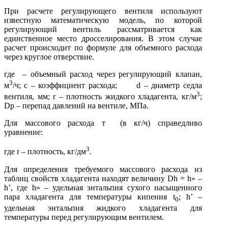
При расчете регулирующего вентиля используют
известную мате­матическую модель, по которой
регулирующий вентиль рассматрива­ется как
единственное место дросселирования. В этом случае
расчет происходит по формуле для объемного расхода
через круглое отверствие.
где – объемный расход через регулирующий клапан,
3
м
/ч; с – коэффициент расхода; d – диаметр седла
3
вентиля, мм; r – плотность жидкого хладагента, кг/м
;
Dр – перепад давлений на вентиле, МПа.
Для массового расхода т (в кг/ч) справедливо
уравнение:
3
где r – плотность, кг/дм
.
Для определения требуемого массового расхода из
таблиц свойств хладагента находят величину Dh = h» –
h’, где h» – удельная энталь­пия сухого насыщенного
пара хладагента для температуры кипения t
; h’ –
0
удельная энтальпия жидкого хладагента для
температуры перед регулирующим вентилем.