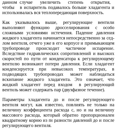
данном случае увеличить степень открытия,
чтобы в испаритель подава­лось больше хладагента и
использовалась вся теплопередающая поверхность.
Как указывалось выше, регулирующие вентили
выполняют функ­цию дросселирования с особо
сложными условиями истечения. Паде­ние давления
жидкого хладагента начинается непосредственно за сед­
лом вентиля, отчего уже в его корпусе и примыкающем
трубопроводе происходит частичное испарение.
Вследствие гидравлических сопротив­лений и высоких
скоростей по пути от конденсатора к регулирующему
вентилю возникают потери давления. Если хладагент
конденсируется при невысоких температурах, в
подводящих трубопроводах может наблюдаться
вскипание жидкого хладагента. Это означает, что
жидкий хладагент перед входом в регулирующий
вентиль может содержать пар (двухфазное течение).
Параметры хладагента до и после регулирующего
вентиля могут, как известно, повлиять не только на
величину коэффициента расхода с, но и на величину
массового расхода, который обратно пропорцио­нален
квадратному корню из rи разности давлений до и после
регули­рующего вентиля.