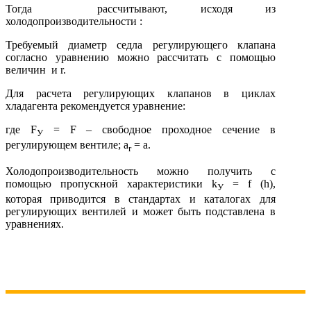
Тогда рассчитывают, исходя из
холодопроизводительности :
Требуемый диаметр седла регулирующего клапана
согласно урав­нению можно рассчитать с помощью
величин и r.
Для расчета регулирующих клапанов в циклах
хладагента рекомендуется уравнение:
где F
= F – свободное проходное сечение в
У
регулирующем вентиле; a
= a.
r
Холодопроизводительность можно получить с
помощью пропуск­ной характеристики k
= f (h),
У
которая приводится в стандартах и каталогах для
регулирующих вентилей и может быть подставлена в
уравнениях.