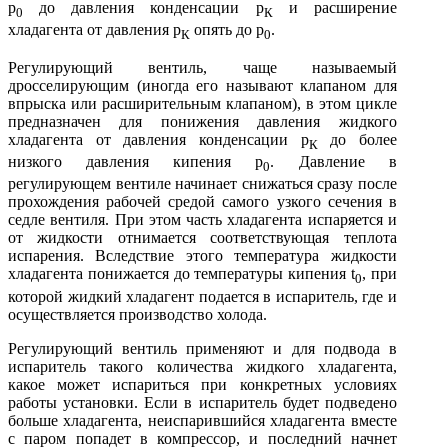
р
до давления конденсации р
и расширение
0
К
хладагента от давления р
опять до р
.
К
0
Регулирующий вентиль, чаще называемый
дросселирующим (иногда его называют клапаном для
впрыска или расширительным клапаном), в этом цикле
предназначен для понижения давления жидкого
хладагента от давления конденсации р
до более
К
низкого давления кипения р
. Давление в
0
регулирующем вентиле начинает снижаться сразу после
прохождения рабочей средой самого узкого сечения в
седле вентиля. При этом часть хладагента испаряется и
от жидкости отнимается соответствующая теплота
испарения. Вследствие этого температура жидкости
хладагента понижается до температуры кипения t
, при
0
которой жидкий хладагент подается в испаритель, где и
осуществляется производство холода.
Регулирующий вентиль применяют и для подвода в
испаритель такого количества жидкого хладагента,
какое может испариться при конкретных условиях
работы установки. Если в испаритель будет подведено
больше хладагента, неиспарившийся хладагента вместе
с паром попадет в компрессор, и последний начнет