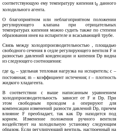
соответствующую ему температуру кипения t
данного
0
холодильного агента.
О благоприятном или неблагоприятном положении
регулирующего клапана при отрицательных
температурах кипения можно судить также по степени
образования инея на испарителе и всасывающей трубе.
Связь между холодопроизводительностью , площадью
свобод­ного сечения в седле регулирующего вентиля F и
разностью давлений конденсации и кипения Dр видна
из следующего соотношения:
где q
– удельная тепловая нагрузка на испаритель; с –
0
постоянная; m – коэф­фициент истечения; r – плотность
жидкого хладагента.
В соответствии с выше написанным уравнением
холодопроизводительность зависит от F и Dр. При
этом свободным проходом а оперируют для
компенсации изменений разности давлений Dр, причем
влияние F пре­обладает, так как Dр находится под
корнем. Изменение положения ручного вентиля
воздействует на холодильную установку следующим
образом. Если регулирующий вентиль, настроенный на