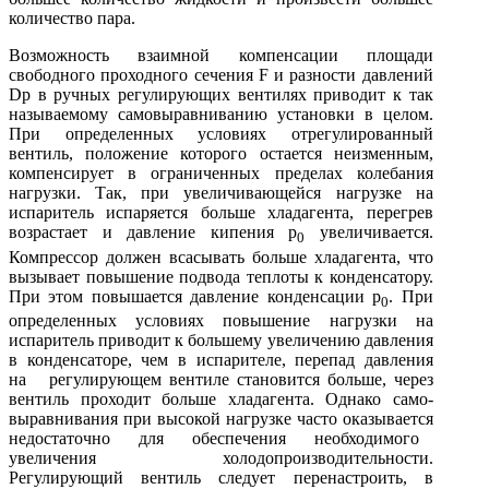
количество пара.
Возможность взаимной компенсации площади
свободного проход­ного сечения F и разности давлений
Dр в ручных регулирующих вен­тилях приводит к так
называемому самовыравниванию установки в целом.
При определенных условиях отрегулированный
вентиль, поло­жение которого остается неизменным,
компенсирует в ограниченных пределах колебания
нагрузки. Так, при увеличивающейся нагрузке на
испаритель испаряется больше хладагента, перегрев
возрастает и давление кипения р
увеличивается.
0
Компрессор должен всасывать больше хладагента, что
вызывает повышение подвода теплоты к кон­денсатору.
При этом повышается давление конденсации р
. При
0
определенных условиях повышение нагрузки на
испаритель при­водит к большему увеличению давления
в конденсаторе, чем в ис­парителе, перепад давления
на регулирующем вентиле становится больше, через
вентиль проходит больше хладагента. Однако само­
выравнивания при высокой нагрузке часто оказывается
недостаточ­но для обеспечения необходимого
увеличения холодопроизводительности.
Регулирующий вентиль следует перенастроить, в