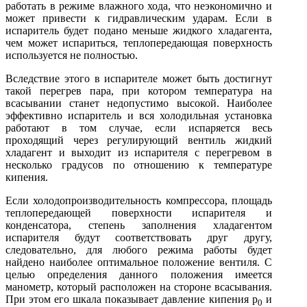
работать в режиме влажного хода, что неэкономично и
может привести к гидравлическим ударам. Если в
испаритель будет подано меньше жидкого хладагента,
чем может испариться, теплопередающая поверхность
используется не полностью.
Вследствие этого в испарителе может быть достигнут
такой перегрев пара, при котором температура на
всасывании станет недопустимо высокой. Наиболее
эффективно испаритель и вся холодильная установ­ка
работают в том случае, если испаряется весь
проходящий через регу­лирующий вентиль жидкий
хладагент и выходит из испарителя с пере­гревом в
несколько градусов по отношению к температуре
кипения.
Если холодопроизводительность компрессора, площадь
теплопередающей поверхности испарителя и
конденсатора, степень заполнения хладагентом
испарителя будут соответствовать друг другу,
следовательно, для любого режима работы будет
найдено наиболее оптимальное положение вентиля. С
целью определения данного положения имеется
манометр, который расположен на стороне всасывания.
При этом его шкала показывает давление кипения р
и
0