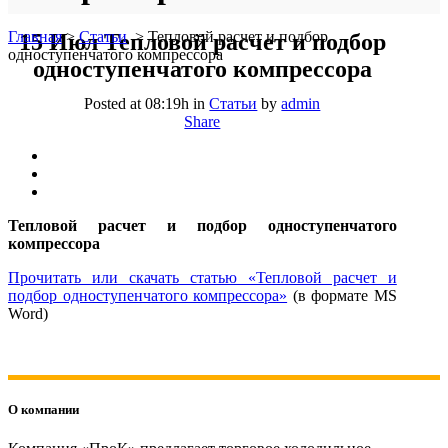
Главная
>
Статьи
>
Тепловой расчет и подбор
15 Июл
Тепловой расчет и подбор
одноступенчатого компрессора
одноступенчатого компрессора
Posted at 08:19h
in
Статьи
by
admin
Share
Тепловой расчет и подбор одноступенчатого
компрессора
Прочитать или скачать статью «Тепловой расчет и
подбор одноступенчатого компрессора»
(в формате MS
Word)
О компании