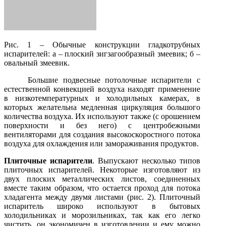
Рис. 1 – Обычные конструкции гладкотрубных
испарителей: а – плоский зигзагообразный змеевик; б –
овальный змеевик.
Большие подвесные потолочные испарители с
естественной конвекцией воздуха находят применение
в низкотемпературных и холодильных камерах, в
которых желательна медленная циркуляция большого
количества воздуха. Их используют также (с орошением
поверхности и без него) с центробежными
вентиляторами для создания высокоскоростного потока
воздуха для охлаждения или замораживания продуктов.
Плиточные испарители
. Выпускают несколько типов
плиточных испарителей. Некоторые изготовляют из
двух плоских металлических листов, соединенных
вместе таким образом, что остается проход для потока
хладагента между двумя листами (рис. 2). Плиточный
испаритель широко используют в бытовых
холодильниках и морозильниках, так как его легко
чистить, он экономичен в изготовлении и ему можно