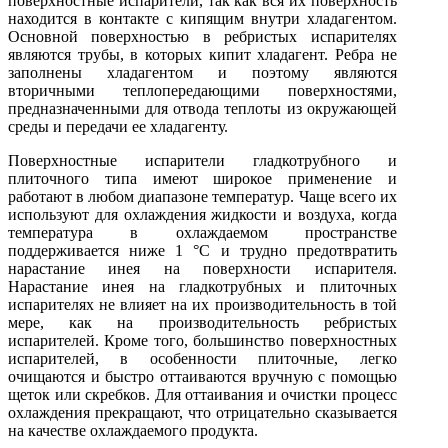
поверхностные испарители, так как вся их поверхность
находится в контакте с кипящим внутри хладагентом.
Основной поверхностью в ребристых испарителях
являются трубы, в которых кипит хладагент. Ребра не
заполнены хладагентом и поэтому являются
вторичными теплопередающими поверхностями,
предназначенными для отвода теплоты из окружающей
среды и передачи ее хладагенту.
Поверхностные испарители гладкотрубного и
плиточного типа имеют широкое применение и
работают в любом диапазоне температур. Чаще всего их
используют для охлаждения жидкости и воздуха, когда
температура в охлаждаемом пространстве
поддерживается ниже 1 °С и трудно предотвратить
нарастание инея на поверхности испарителя.
Нарастание инея на гладкотрубных и плиточных
испарителях не влияет на их производительность в той
мере, как на производительность ребристых
испарителей. Кроме того, большинство поверхностных
испарителей, в особенности плиточные, легко
очищаются и быстро оттаиваются вручную с помощью
щеток или скребков. Для оттаивания и очистки процесс
охлаждения прекращают, что отрицательно сказывается
на качестве охлаждаемого продукта.