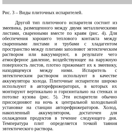
Рис. 3 – Виды плиточных испарителей.
Другой тип плиточного испарителя состоит из
змеевика, размещенного между двумя металлическими
листами, сваренными вместе по краям (рис. 4). Для
обеспечения хорошего теплового контакта между
сваренными листами и трубами с хладагентом
пространство между плитами заполняют эвтектическим
раствором или вакуумируют, в результате чего
атмосферное давление, воздействующее на наружную
поверхность листов, плотно прижимает их к змеевику,
находящемуся между ними. Испаритель с
эвтектическим раствором используют в качестве
аккумулятора холода. Плиточные испарители широко
используют в авторефрижераторах, в которых их
монтируют вертикально и горизонтально на стенках и
потолке кузова (рис. 5). Эти испарители обычно
присоединяют на ночь к центральной холодильной
установке на станции авторефрижераторов. Холод,
накопленный аккумулятором, достаточен для
охлаждения продуктов в течение следующего дня.
Температура плит определяется точкой таяния
эвтектического раствора.