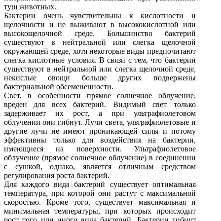
туш животных.
Бактерии очень чувствительны к кислотности и
щелочности и не выживают в высококислотной или
высокощелочной среде. Большинство бактерий
существуют в нейтральной или слегка щелочной
окружающей среде, хотя некоторые виды предпочитают
слегка кислотные условия. В связи с тем, что бактерии
существуют в нейтральной или слегка щелочной среде,
некислые овощи больше других подвержены
бактериальной обсемененности.
Свет, в особенности прямое солнечное облучение,
вреден для всех бактерий. Видимый свет только
задерживает их рост, а при ультрафиолетовом
облучении они гибнут. Лучи света, ультрафиолетовые и
другие лучи не имеют проникающей силы и потому
эффективны только для воздействия на бактерии,
имеющиеся на поверхности. Ультрафиолетовое
облучение (прямое солнечное облучение) в соединении
с сушкой, однако, является отличным средством
регулирования роста бактерий.
Для каждого вида бактерий существует оптимальная
температура, при которой они растут с максимальной
скоростью. Кроме того, существует максимальная и
минимальная температуры, при которых происходит
рост того или иного вида бактерий. Бактерии гибнут