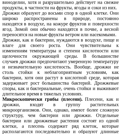
виноделии, хотя и разрушительно действует на свежие
продукты, в частности на фрукты, ягоды и соки из них.
Дрожжи образуют до восьми спор в одной клетке. Они
широко распространены в природе, постоянно
находятся в воздухе, на кожуре фруктов и поверхности
ягод. Зимой они обычно находятся в почве, а весной
переносятся на новые фрукты ветром или насекомыми.
Дрожжи, как и бактерии, нуждаются в воздухе, пище и
влаге для своего роста. Они чувствительны к
изменениям температуры и степени кислотности или
щелочности окружающей среды. В большинстве
случаев дрожжи предпочитают умеренную температуру
и незначительную кислотность. Вообще, дрожжи не
столь стойки к неблагоприятным условиям, как
бактерии, хотя они растут в кислотной среде, которая
задерживает рост большинства бактерий. Дрожжевые
споры, как и бактериальные, очень стойки и выживают
длительное время в тяжелых условиях.
Микроскопически грибы (плесени).
Плесени, как и
дрожжи, входят в группу растительных
микроорганизмов. Они, однако, имеют более сложную
структуру, чем бактерии или дрожжи. Отдельные
бактерии или дрожжевые растения состоят из одной
клетки, а плесень содержит ряд клеток, которые
располагаются последовательно и образуют длинные