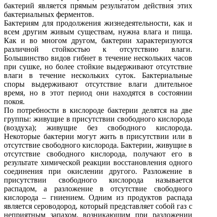
бактерий является прямым результатом действия этих
бактериальных ферментов.
Бактериям для продолжения жизнедеятельности, как и
всем другим живым существам, нужна влага и пища.
Как и во многом другом, бактерии характеризуются
различной стойкостью к отсутствию влаги.
Большинство видов гибнет в течение нескольких часов
при сушке, но более стойкие выдерживают отсутствие
влаги в течение нескольких суток. Бактериальные
споры выдерживают отсутствие влаги длительное
время, но в этот период они находятся в состоянии
покоя.
По потребности в кислороде бактерии делятся на две
группы: живущие в присутствии свободного кислорода
(воздуха); живущие без свободного кислорода.
Некоторые бактерии могут жить в присутствии или в
отсутствие свободного кислорода. Бактерии, живущие в
отсутствие свободного кислорода, получают его в
результате химической реакции восстановления одного
соединения при окислении другого. Разложение в
присутствии свободного кислорода называется
распадом, а разложение в отсутствие свободного
кислорода – гниением. Одним из продуктов распада
является сероводород, который представляет собой газ с
неприятным запахом, возникающим при разложении