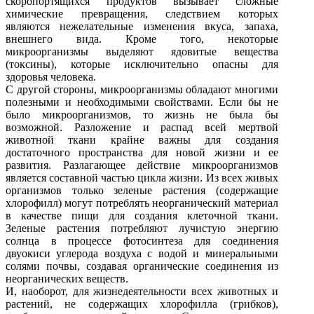
скоропортящихся продуктов вызывает сложные
химические превращения, следствием которых
являются нежелательные изменения вкуса, запаха,
внешнего вида. Кроме того, некоторые
микроорганизмы выделяют ядовитые вещества
(токсины), которые исключительно опасны для
здоровья человека.
С другой стороны, микроорганизмы обладают многими
полезными и необходимыми свойствами. Если бы не
было микроорганизмов, то жизнь не была бы
возможной. Разложение и распад всей мертвой
животной ткани крайне важны для создания
достаточного пространства для новой жизни и ее
развития. Разлагающее действие микроорганизмов
является составной частью цикла жизни. Из всех живых
организмов только зеленые растения (содержащие
хлорофилл) могут потреблять неорганический материал
в качестве пищи для создания клеточной ткани.
Зеленые растения потребляют лучистую энергию
солнца в процессе фотосинтеза для соединения
двуокиси углерода воздуха с водой и минеральными
солями почвы, создавая органические соединения из
неорганических веществ.
И, наоборот, для жизнедеятельности всех животных и
растений, не содержащих хлорофилла (грибков),