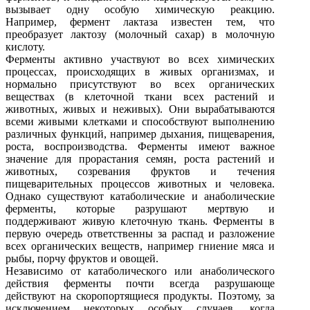
вызывает одну особую химическую реакцию.
Например, фермент лактаза известен тем, что
преобразует лактозу (молочный сахар) в молочную
кислоту.
Ферменты активно участвуют во всех химических
процессах, происходящих в живых организмах, и
нормально присутствуют во всех органических
веществах (в клеточной ткани всех растений и
животных, живых и неживых). Они вырабатываются
всеми живыми клетками и способствуют выполнению
различных функций, например дыхания, пищеварения,
роста, воспроизводства. Ферменты имеют важное
значение для прорастания семян, роста растений и
животных, созревания фруктов и течения
пищеварительных процессов животных и человека.
Однако существуют катаболические и анаболические
ферменты, которые разрушают мертвую и
поддерживают живую клеточную ткань. Ферменты в
первую очередь ответственны за распад и разложение
всех органических веществ, например гниение мяса и
рыбы, порчу фруктов и овощей.
Независимо от катаболического или анаболического
действия ферменты почти всегда разрушающе
действуют на скоропортящиеся продукты. Поэтому, за
исключением некоторых особых случаев, когда