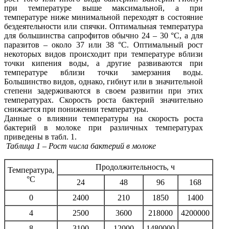
при температуре выше максимальной, а при
температуре ниже минимальной переходят в состояние
бездеятельности или спячки. Оптимальная температура
для большинства сапрофитов обычно 24 – 30 °С, а для
паразитов – около 37 или 38 °С. Оптимальный рост
некоторых видов происходит при температуре вблизи
точки кипения воды, а другие развиваются при
температуре вблизи точки замерзания воды.
Большинство видов, однако, гибнут или в значительной
степени задерживаются в своем развитии при этих
температурах. Скорость роста бактерий значительно
снижается при понижении температуры.
Данные о влиянии температуры на скорость роста
бактерий в молоке при различных температурах
приведены в табл. 1.
Таблица 1 – Рост числа бактерий в молоке
Продолжительность, ч
Температура,
°С
24
48
96
168
0
2400
210
1850
1400
4
2500
3600
218000
4200000
8
3100
12000
1480000