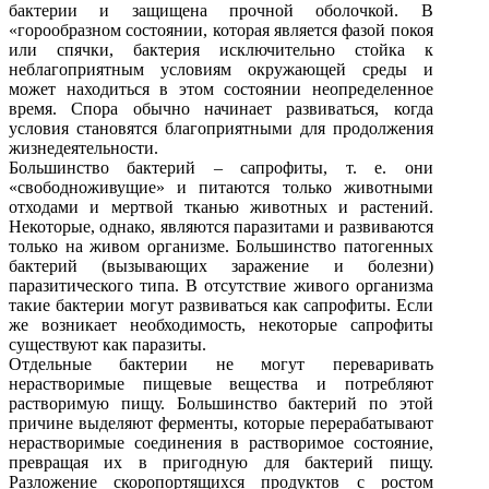
бактерии и защищена прочной оболочкой. В
«горообразном состоянии, которая является фазой покоя
или спячки, бактерия исключительно стойка к
неблагоприятным условиям окружающей среды и
может находиться в этом состоянии неопределенное
время. Спора обычно начинает развиваться, когда
условия становятся благоприятными для продолжения
жизнедеятельности.
Большинство бактерий – сапрофиты, т. е. они
«свободноживущие» и питаются только животными
отходами и мертвой тканью животных и растений.
Некоторые, однако, являются паразитами и развиваются
только на живом организме. Большинство патогенных
бактерий (вызывающих заражение и болезни)
паразитического типа. В отсутствие живого организма
такие бактерии могут развиваться как сапрофиты. Если
же возникает необходимость, некоторые сапрофиты
существуют как паразиты.
Отдельные бактерии не могут переваривать
нерастворимые пищевые вещества и потребляют
растворимую пищу. Большинство бактерий по этой
причине выделяют ферменты, которые перерабатывают
нерастворимые соединения в растворимое состояние,
превращая их в пригодную для бактерий пищу.
Разложение скоропортящихся продуктов с ростом