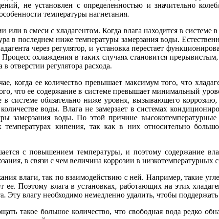
ний, не установлен с определенностью и значительно колебл
 особенности температуры нагнетания.
 или в смеси с хладагентом. Когда влага находится в системе в
тура в последнем ниже температуры замерзания воды. Естественн
дагента через регулятор, и установка перестает функционироват
. Процесс охлаждения в таких случаях становится прерывистым,
 в отверстии регулятора расхода.
чае, когда ее количество превышает максимум того, что хладаг
м того, что ее содержание в системе превышает минимальный ур
ние в системе обязательно ниже уровня, вызывающего коррозию,
количестве воды. Влага не замерзает в системах кондиционир
уры замерзания воды. По этой причине высокотемпературные 
х температурах кипения, так как в них относительно больш
ьшается с повышением температуры, и поэтому содержание вл
рзания, в связи с чем величина коррозии в низкотемпературных
ния влаги, так по взаимодействию с ней. Например, такие угле
 ее. Поэтому влага в установках, работающих на этих хладаге
та. Эту влагу необходимо немедленно удалить, чтобы поддержать
щать такое большое количество, что свободная вода редко обн