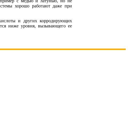
апример с медью и латунью, но не
истемы хорошо работают даже при
 кислоты и других корродирующих
ется ниже уровня, вызывающего ее