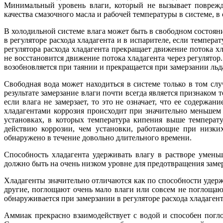
Минимальный уровень влаги, который не вызывает поврежде
качества смазочного масла и рабочей температуры в системе, в
В холодильной системе влага может быть в свободном состоянии
в регуляторе расхода хладагента и в испарителе, если темпера
регулятора расхода хладагента прекращает движение потока хла
не восстановится движение потока хладагента через регулятор
возобновляется при таянии и прекращается при замерзании льда
Свободная вода может находиться в системе только в том слу
результате замерзание влаги почти всегда является признако
если влага не замерзает, то это не означает, что ее содержа
хладагентами коррозия происходит при значительно меньшем 
установках, в которых температура кипения выше температ
действию коррозии, чем установки, работающие при низки
обнаружено в течение довольно длительного времени.
Способность хладагента удерживать влагу в растворе умен
должно быть на очень низком уровне для предотвращения заме
Хладагенты значительно отличаются как по способности удержа
другие, поглощают очень мало влаги или совсем не поглощают
обнаруживается при замерзании в регуляторе расхода хладаген
Аммиак прекрасно взаимодействует с водой и способен погло