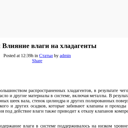
й
Влияние влаги на хладагенты
Posted at 12:39h
in
Статьи
by
admin
Share
 большинством распространенных хладагентов, в результате че
асло и другие материалы в системе, включая металлы. В резуль
орных шеек вала, стенок цилиндра и других полированных пове
ского и других осадков, которые забивают клапаны и проходы
 под действие влаги также приводит к отказу клапанов компре
 содержание влаги в системе поддерживалось на низком уровн