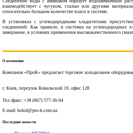
Соединение воды с аммиаком образует водоаммиачный раст
взаимодействует с чугуном, сталью или другими материа
относительно большом количестве влаги в системе.
В установках с углеводородными хладагентами присутств
соединений. Как правило, в системах на углеводородных х
замерзание, в условиях применения высококачественного смазо
О компании
Компания «ПроК» предлагает торговое холодильное оборудов
г. Киев, переулок Ковальский 19, офис 128
Тел./факс: +38 (067) 577-36-94
E-mail: holod@pro-k.com.ua
Последние новости