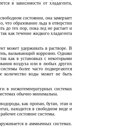
ется в зависимости от хладагента,
 свободном состоянии, она замерзает
о, что образование льда в отверстии
ь до тех пор, пока лед не растает и
 так как течение жидкого хладагента
ент может удерживать в растворе. В
овень, вызывающий коррозию. Однако
 так как в установках с некоторыми
ования воздуха или в любых других
системы более часто подвергаются
ое количество воды может не быть
аги в низкотемпературных системах
 системах обычно минимальна.
водороды, как пропан, бутан, этан и
нтах, находится в свободном виде и
 рабочее состояние системы.
аруживается в аммиачных системах.