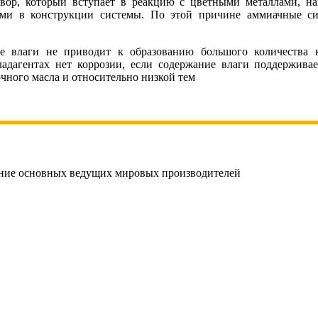
вор, который вступает в реакцию с цветными металлами, н
лами в конструкции системы. По этой причине аммиачные с
ие влаги не приводит к образованию большого количества
ладагентах нет коррозии, если содержание влаги поддержива
чного масла и относительно низкой тем
ание основных ведущих мировых производителей