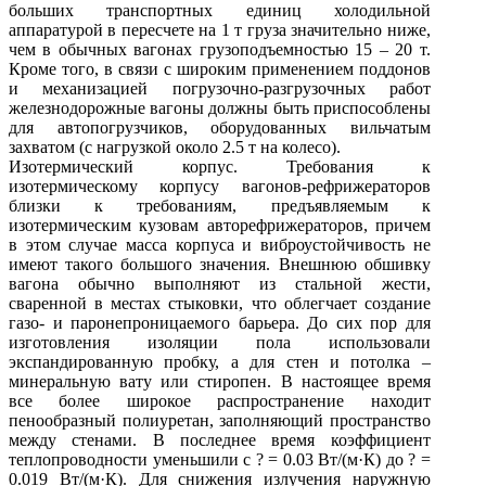
больших транспортных единиц холодильной
аппаратурой в пересчете на 1 т груза значительно ниже,
чем в обычных вагонах грузоподъемностью 15 – 20 т.
Кроме того, в связи с широким применением поддонов
и механизацией погрузочно-разгрузочных работ
железнодорожные вагоны должны быть приспособлены
для автопогрузчиков, оборудованных вильчатым
захватом (с нагрузкой около 2.5 т на колесо).
Изотермический корпус. Требования к
изотермическому корпусу вагонов-рефрижераторов
близки к требованиям, предъявляемым к
изотермическим кузовам авторефрижераторов, причем
в этом случае масса корпуса и виброустойчивость не
имеют такого большого значения. Внешнюю обшивку
вагона обычно выполняют из стальной жести,
сваренной в местах стыковки, что облегчает создание
газо- и паронепроницаемого барьера. До сих пор для
изготовления изоляции пола использовали
экспандированную пробку, а для стен и потолка –
минеральную вату или стиропен. В настоящее время
все более широкое распространение находит
пенообразный полиуретан, заполняющий пространство
между стенами. В последнее время коэффициент
теплопроводности уменьшили с ? = 0.03 Вт/(м·К) до ? =
0.019 Вт/(м·К). Для снижения излучения наружную