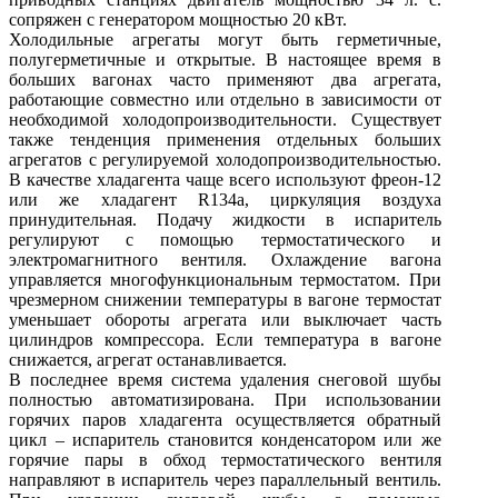
сопряжен с генератором мощностью 20 кВт.
Холодильные агрегаты могут быть герметичные,
полугерметичные и открытые. В настоящее время в
больших вагонах часто применяют два агрегата,
работающие совместно или отдельно в зависимости от
необходимой холодопроизводительности. Существует
также тенденция применения отдельных больших
агрегатов с регулируемой холодопроизводительностью.
В качестве хладагента чаще всего используют фреон-12
или же хладагент R134a, циркуляция воздуха
принудительная. Подачу жидкости в испаритель
регулируют с помощью термостатического и
электромагнитного вентиля. Охлаждение вагона
управляется многофункциональным термостатом. При
чрезмерном снижении температуры в вагоне термостат
уменьшает обороты агрегата или выключает часть
цилиндров компрессора. Если температура в вагоне
снижается, агрегат останавливается.
В последнее время система удаления снеговой шубы
полностью автоматизирована. При использовании
горячих паров хладагента осуществляется обратный
цикл – испаритель становится конденсатором или же
горячие пары в обход термостатического вентиля
направляют в испаритель через параллельный вентиль.