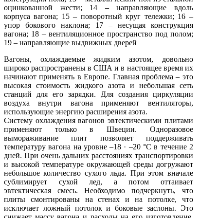
оцинкованной жести; 14 – направляющие вдоль
корпуса вагона; 15 – поворотный круг тележки; 16 –
упор бокового наклона; 17 – несущая конструкция
вагона; 18 – вентиляционное пространство под полом;
19 – направляющие выдвижных дверей
Вагоны, охлаждаемые жидким азотом, довольно
широко распространены в США и в настоящее время их
начинают применять в Европе. Главная проблема – это
высокая стоимость жидкого азота и небольшая сеть
станций для его зарядки. Для создания циркуляции
воздуха внутри вагона применяют вентиляторы,
использующие энергию расширения азота.
Систему охлаждения вагонов эвтектическими плитами
применяют только в Швеции. Одноразовое
вымораживание плит позволяет поддерживать
температуру вагона на уровне –18 · –20 °С в течение 2
дней. При очень дальних расстояниях транспортировки
и высокой температуре окружающей среды догружают
небольшое количество сухого льда. При этом вначале
сублимирует сухой лед, а потом оттаивает
эвтектическая смесь. Необходимо подчеркнуть, что
плиты смонтированы на стенах и на потолке, что
исключает ложный потолок и боковые заслоны. Это
снижает массу вагона и расходы на его изготовление.