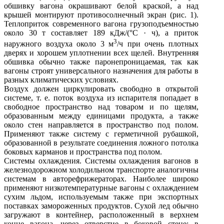
обшивку вагона окрашивают белой краской, а над
крышей монтируют противосолнечный экран (рис. 1).
Теплоприток современного вагона грузоподъемностью
около 30 т составляет 189 кДж/(°С · ч), а приток
3
наружного воздуха около 3 м
/ч при очень плотных
дверях и хорошем уплотнении всех щелей. Внутренняя
обшивка обычно также паронепроницаемая, так как
вагоны строят универсального назначения для работы в
разных климатических условиях.
Воздух должен циркулировать свободно в открытой
системе, т. е. поток воздуха из испарителя попадает в
свободное пространство над товаром и по щелям,
образованным между единицами продукта, а также
около стен направляется в пространство под полом.
Применяют также систему с герметичной рубашкой,
образованной в результате соединения ложного потолка
боковых карманов и пространства под полом.
Системы охлаждения. Системы охлаждения вагонов в
железнодорожном холодильном транспорте аналогичны
системам в авторефрижераторах. Наиболее широко
применяют низкотемпературные вагоны с охлаждением
сухим льдом, используемым также при экспортных
поставках замороженных продуктов. Сухой лед обычно
загружают в контейнер, расположенный в верхнем
конце вагона, через отверстие в боковой стене; в