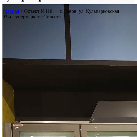
Главная
>
Объект №118 — г. Львов, ул. Кульпарковская
93-а, супермаркет «Сильпо»