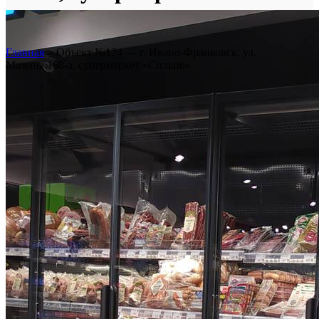
«Сильпо»
Главная
>
Объект №124 — г. Ивано-Франковск, ул.
Мазепы 168-а, супермаркет «Сильпо»