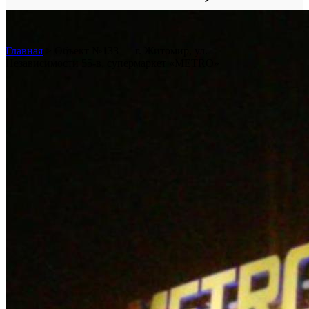
супермаркет «METRO»
Главная
>
Объект №133 — г. Житомир, ул.
Независимости 55-в, супермаркет «METRO»