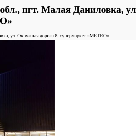
бл., пгт. Малая Даниловка, у
RO»
овка, ул. Окружная дорога 8, супермаркет «METRO»