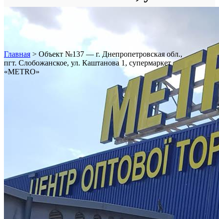
Каштанова 1, супермаркет
«METRO»
Главная
>
Объект №137 — г. Днепропетровская обл.,
пгт. Слобожанское, ул. Каштанова 1, супермаркет
«METRO»