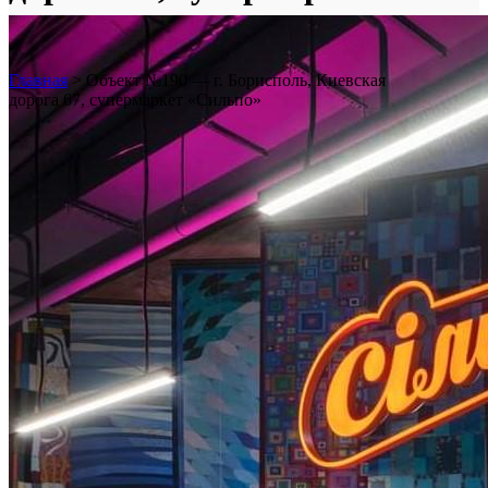
«Сильпо»
Главная
>
Объект №190 — г. Борисполь, Киевская
дорога 67, супермаркет «Сильпо»