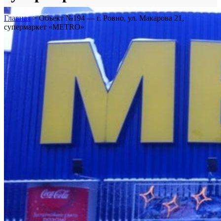
Главная
>
Объект №194 — г. Ровно, ул. Макарова 21,
супермаркет «METRO»