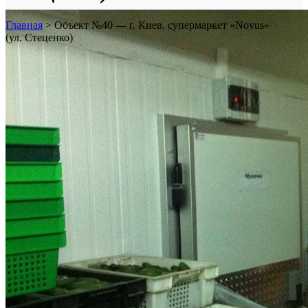
Главная
>
Объект №40 — г. Киев, супермаркет «Novus»
(ул. Стеценко)