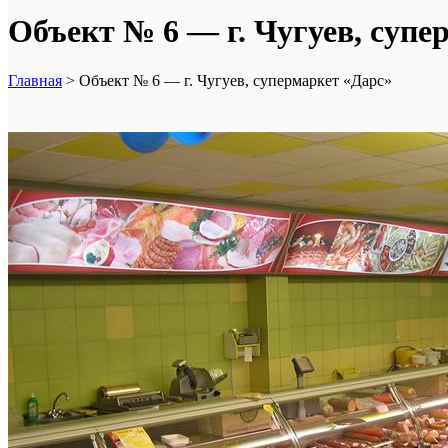
Объект № 6 — г. Чугуев, супе
Главная
>
Объект № 6 — г. Чугуев, супермаркет «Дарс»