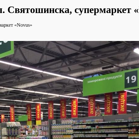
л. Святошинска, супермаркет 
маркет «Novus»