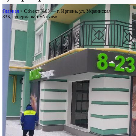
Главная
>
Объект №83 — г. Ирпень, ул. Украинская
83Б, супермаркет «Novus»