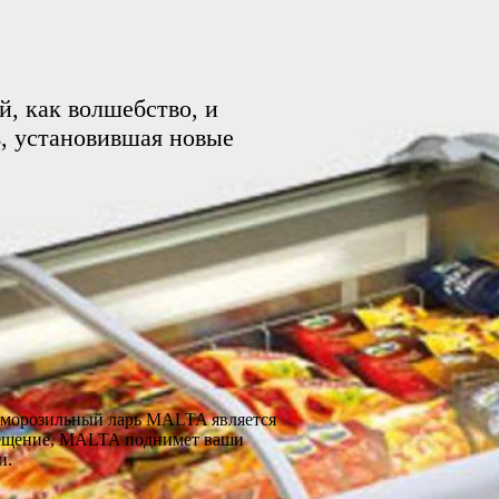
, как волшебство, и
ь, установившая новые
, морозильный ларь MALTA является
свещение, MALTA поднимет ваши
и.