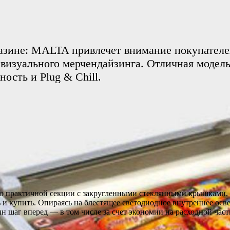
азине: MALTA привлечет внимание покупателей
визуального мерчендайзинга. Отличная модел
ость и Plug & Chill.
 но практичной секции с закругленными стеклянными крышками
ь и купить. Опираясь на блестящее светодиодное внутреннее о
н шаг вперед — в том числе за счет экономии на расходной част