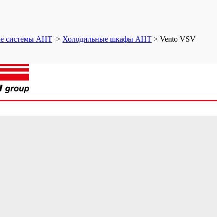
ые системы AHT
>
Холодильные шкафы AHT
>
Vento VSV