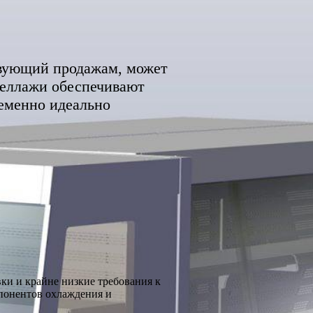
вующий продажам, может
теллажи обеспечивают
ременно идеально
ки и крайне низкие требования к
понентов охлаждения и