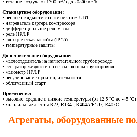
3
3
• течение воздуха от 1700 m
/h до 20800 m
/h
Стандартное оборудование:
• ресивер жидкости с сертификатом UDT
• нагреватель картера компрессора
• дифференциальное реле масла
• pеле HP/LP
• электрическая коробка (IP 55)
• температурные защиты
Дополнительное оборудование:
• маслоотделитель на нагнетательном трубопроводе
• сепаратор жидкости на всасывающим трубопроводе
• манометр HP/LP
• регулирование производительности
• облегченный старт
Применение:
• высокие, средние и низкие температуры (от 12,5 °C до -45 °C)
• холодильные агенты R22, R134a, R404A/R507, R407C
Агрегаты, оборудованные 