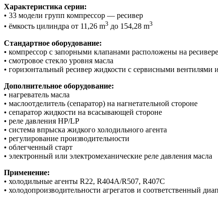
Характеристика серии:
• 33 модели групп компрессор — ресивер
3
3
• ёмкость цилиндра от 11,26 m
до 154,28 m
Стандартное оборудование:
• компрессор с запорными клапанами расположены на ресивер
• смотровое стекло уровня масла
• горизонтальный ресивер жидкости с сервисными вентилями 
Дополнительное оборудование:
• нагреватель масла
• маслоотделитель (сепаратор) на нагнетательной стороне
• сепаратор жидкости на всасывающей стороне
• pеле давления HP/LP
• система впрыска жидкого холодильного агента
• регулирование производительности
• облегченный старт
• электронный или электромеханические реле давления масла
Применение:
• холодильные агенты R22, R404A/R507, R407C
• холодопроизводительности агрегатов и соответственный диап