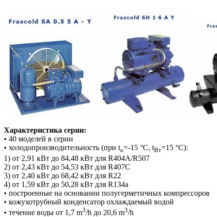
Характеристика серии:
• 40 моделей в серии
• холодопроизводительность (при t
=-15 °C, t
=15 °C):
o
Вт
1) от 2,91 кВт до 84,48 кВт для R404A/R507
2) от 2,43 кВт до 54,53 кВт для R407C
3) от 2,40 кВт до 68,42 кВт для R22
4) от 1,59 кВт до 50,28 кВт для R134a
• построенные на основании полугерметичных компрессоров
• кожухотрубный конденсатор охлаждаемый водой
3
3
• течение воды от 1,7 m
/h до 20,6 m
/h