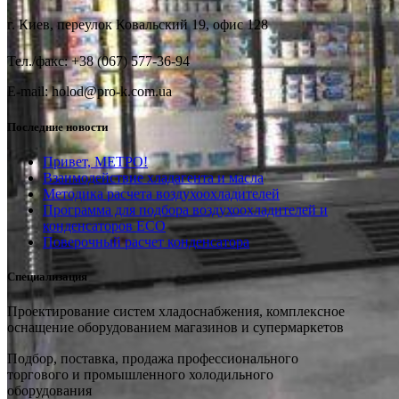
г. Киев, переулок Ковальский 19, офис 128
Тел./факс: +38 (067) 577-36-94
E-mail: holod@pro-k.com.ua
Последние новости
Привет, МЕТРО!
Взаимодействие хладагента и масла
Методика расчета воздухоохладителей
Программа для подбора воздухоохладителей и
конденсаторов ECO
Поверочный расчет конденсатора
Специализация
Проектирование систем хладоснабжения, комплексное
оснащение оборудованием магазинов и супермаркетов
Подбор, поставка, продажа профессионального
торгового и промышленного холодильного
оборудования