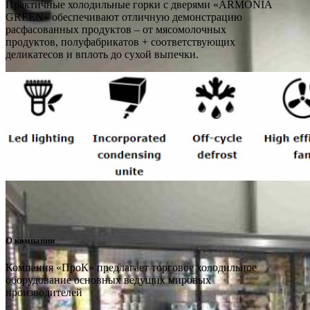
Практичные холодильные горки с дверями «ARMONIA
GREEN» обеспечивают отличную демонстрацию
расфасованных продуктов – от мясомолочных
продуктов, полуфабрикатов + соответствующих
деликатесов и вплоть до сухой выпечки.
О компании
Компания «ПроК» предлагает торговое холодильное
оборудование основных ведущих мировых
производителей