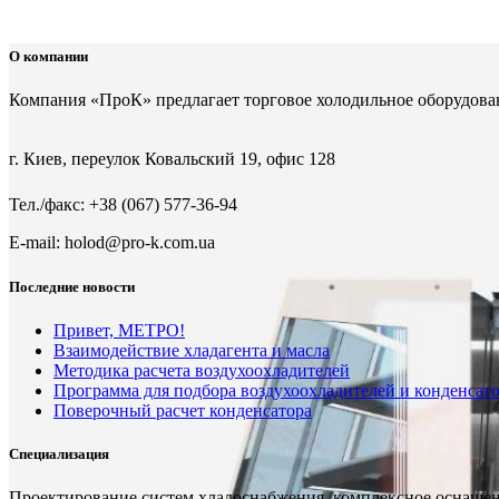
О компании
Компания «ПроК» предлагает торговое холодильное оборудов
г. Киев, переулок Ковальский 19, офис 128
Тел./факс: +38 (067) 577-36-94
E-mail: holod@pro-k.com.ua
Последние новости
Привет, МЕТРО!
Взаимодействие хладагента и масла
Методика расчета воздухоохладителей
Программа для подбора воздухоохладителей и конденса
Поверочный расчет конденсатора
Специализация
Проектирование систем хладоснабжения, комплексное оснащен