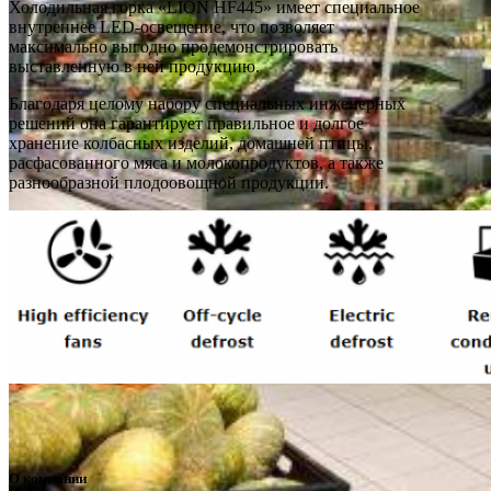
Холодильная горка «LION HF445» имеет специальное
внутреннее LED-освещение, что позволяет
максимально выгодно продемонстрировать
выставленную в ней продукцию.
Благодаря целому набору специальных инженерных
решений она гарантирует правильное и долгое
хранение колбасных изделий, домашней птицы,
расфасованного мяса и молокопродуктов, а также
разнообразной плодоовощной продукции.
О компании