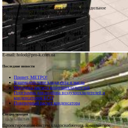
Компания «ПроК» предлагает торговое холодильное
оборудование основных ведущих мировых
производителей
г. Киев, переулок Ковальский 19, офис 128
Тел./факс: +38 (067) 577-36-94
E-mail: holod@pro-k.com.ua
Последние новости
Привет, МЕТРО!
Взаимодействие хладагента и масла
Методика расчета воздухоохладителей
Программа для подбора воздухоохладителей и
конденсаторов ECO
Поверочный расчет конденсатора
Специализация
Проектирование систем хладоснабжения, комплексное