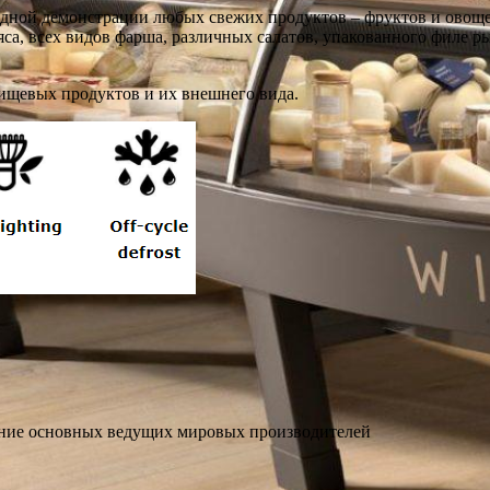
одной демонстрации любых свежих продуктов – фруктов и овоще
яса, всех видов фарша, различных салатов, упакованного филе р
ищевых продуктов и их внешнего вида.
ание основных ведущих мировых производителей