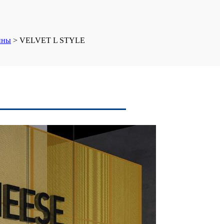
ины
>
VELVET L STYLE