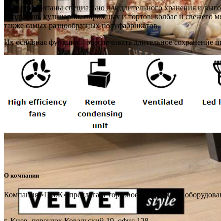
Они разработаны специально для длительного хранения и выг
продуктов, кулинарии, пирожных и тортов, колбас и свежего м
также самых разнообразных полуфабрикатов.
Их основная функция – обеспечивать длительное сохранение п
О компании
Компания «ПроК» предлагает торговое холодильное оборудов
г. Киев, переулок Ковальский 19, офис 128