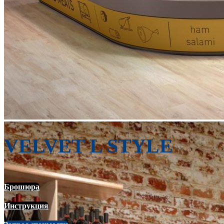
VELVET L STYLE
Брошюра
Инструкция