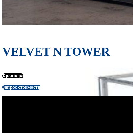
VELVET N TOWER
Брошюра
Запрос стоимости