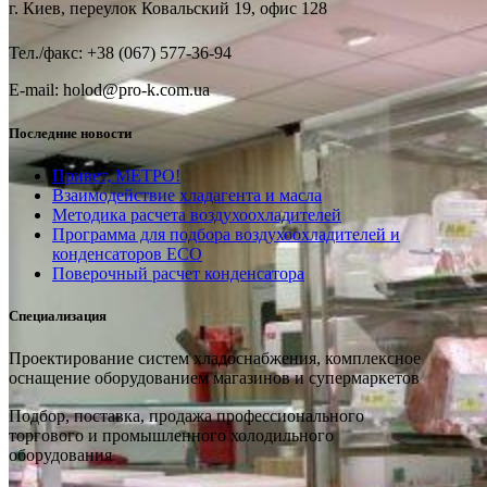
г. Киев, переулок Ковальский 19, офис 128
Тел./факс: +38 (067) 577-36-94
E-mail: holod@pro-k.com.ua
Последние новости
Привет, МЕТРО!
Взаимодействие хладагента и масла
Методика расчета воздухоохладителей
Программа для подбора воздухоохладителей и
конденсаторов ECO
Поверочный расчет конденсатора
Специализация
Проектирование систем хладоснабжения, комплексное
оснащение оборудованием магазинов и супермаркетов
Подбор, поставка, продажа профессионального
торгового и промышленного холодильного
оборудования