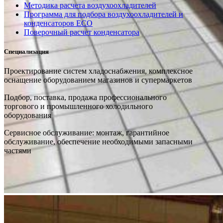
Методика расчета воздухоохладителей
Программа для подбора воздухоохладителей и
конденсаторов ECO
Поверочный расчет конденсатора
Специализация
Проектирование систем хладоснабжения, комплексное
оснащение оборудованием магазинов и супермаркетов
Подбор, поставка, продажа профессионального
торгового и промышленного холодильного
оборудования
Сервисное обслуживание: монтаж, гарантийное
обслуживание, обеспечение необходимыми запасными
частями