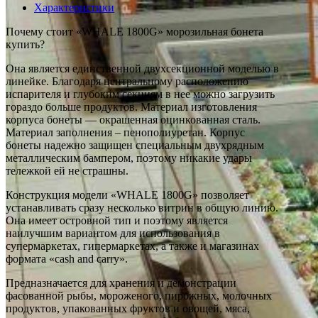
Характеристики
Почему стоит «WHALE 1800G» морозильная бонета
купить?
Она является единственной двухсекционной моделью в
линейке. Благодаря центральному расположению
испарителя и глубоким секциям в нее можно загрузить
гораздо больше продуктов. Материал изготовления
корпуса бонеты — окрашенная оцинкованная сталь.
Материал заполнения – пенополиуретан. Корпус
бонеты надежно защищен специальным двухрядным
металлическим бампером, поэтому никакие удары
тележкой ей не страшны.
Конструкция модели «WHALE 1800G» позволяет
устанавливать сразу несколько витрин в общую линию.
Она имеет островной тип и поэтому является
наилучшим вариантом для использования в
супермаркетах, гипермаркетах, а также и магазинах
формата «сash and сarry».
Предназначается для хранения и демонстрации
фасованной рыбы, мороженого, пирожных, молочных
продуктов, упакованных фруктов и овощей, мяса,