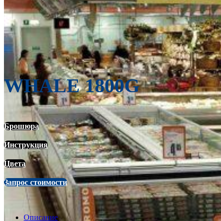
WHALE 1800G
Брошюра
Инструкция
Цвета
Запрос стоимости
Описание