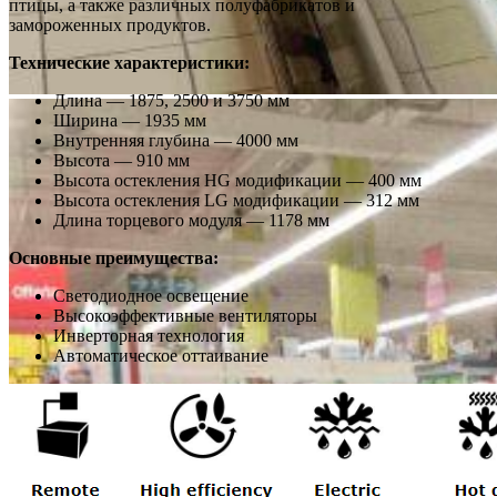
птицы, а также различных полуфабрикатов и
замороженных продуктов.
Технические характеристики:
Длина — 1875, 2500 и 3750 мм
Ширина — 1935 мм
Внутренняя глубина — 4000 мм
Высота — 910 мм
Высота остекления НG модификации — 400 мм
Высота остекления LG модификации — 312 мм
Длина торцевого модуля — 1178 мм
Основные преимущества:
Светодиодное освещение
Высокоэффективные вентиляторы
Инверторная технология
Автоматическое оттаивание