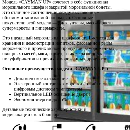
Модель «CAYMAN UP» сочетает в себе функционал
морозильного шкафа и закрытой морозильной бонеты.
Это отличное соотношение между выставочным
объемом и занимаемой площадью. Основные
покупатели этой модели — дискаунтеры, масс-маркеты,
супермаркеты и гипермаркеты.
Это идеальный морозильный шкаф-бонета L-класса для
хранения и демонстрации напитков, фасованной рыбы,
мороженого и прочих молокопродуктов, замороженных
овощных смесей, мяса, птицы, а также различных
полуфабрикатов и прочих замороженных продуктов.
Основные преимущества модели «CAYMAN UP»:
Динамическое охлаждение
Электронный контроль заморозки / оттайки с
цифровым дисплеем температуры
Вертикальное LED-освещение дверей
Экономия энергии до 45%
Детальные технические характеристики и
модификации см. в брошюре.