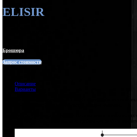
ELISIR
Кубический дизайн
Брошюра
Запрос стоимости
Описание
Варианты
Кондитерский шкаф-витрина «ELISIR» имеет кубическую стекл
«теплую» люминесцентную подсветку каждой из полок.
Эти витрины рекомендуются к использованию в премиальных су
только удовлетворят самые высокие требования любого кондит