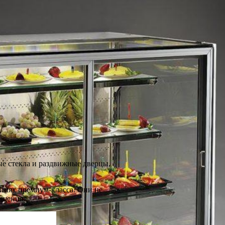
е стекла и раздвижные дверцы,
ейнях премиум-класса. Они не
ещения.