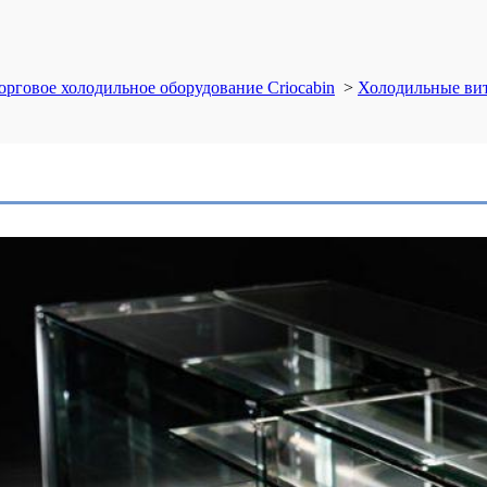
орговое холодильное оборудование Criocabin
>
Холодильные ви