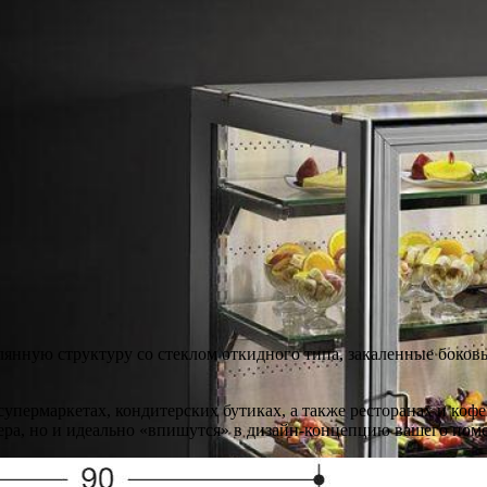
янную структуру со стеклом откидного типа, закаленные боковы
пермаркетах, кондитерских бутиках, а также ресторанах и коф
ера, но и идеально «впишутся» в дизайн-концепцию вашего пом