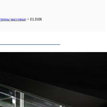
трины массовые
>
ELISIR