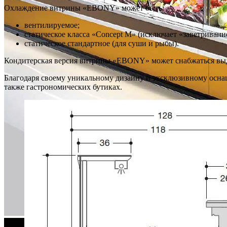
Охлаждение витрины «EBONY» может быть:
вентилируемое;
статическое класса «Concept M» (исключает «заветривание
статическое стандартное (для суши и рыбы).
Кондитерская версия витрины «EBONY» может снабжаться вы
Благодаря своему уникальному дизайну и эксклюзивному осна
также гастрономических бутиках.