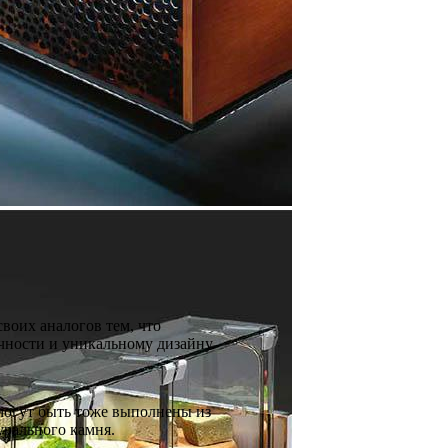
воих аналогов тем, что
чности и уникальному дизайну.
могут быть тоже выполнены из
урального камня.