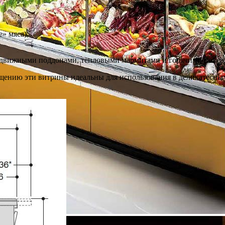
» мяса);
движными поддонами, тепловыми мармитами и горячими повер
щению эти витрины идеальны для использования в деликатесных