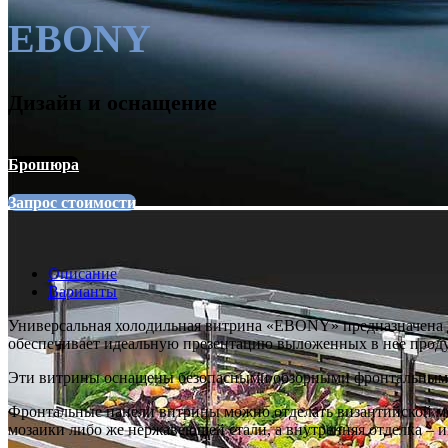
EBONY
Дизайн и оснащение
Брошюра
Запрос стоимости
Описание
Варианты
Универсальная холодильная витрина «EBONY» предназначена дл
обеспечивает идеальную презентацию выложенных в нее проду
Эти витрины оснащены безопасными обзорными фронтальными 
Фронтальные панели витрины можно отделать византийской м
мозаики либо же нержавеющей стали, а внутренняя отделка – и