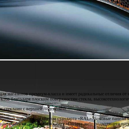
я магазинов премиум-класса и имеет радикальные отличия от с
ктов благодаря плоским поверхностям стекла, высокотехнологи
стеклами с верхней подсветкой.
озаикой либо любым цветом стандарта «RAL». Боковые панели 
з нержавейки, акрилового камня «Corian» либо подходящего нат