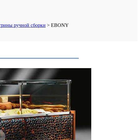
трины ручной сборки
>
EBONY