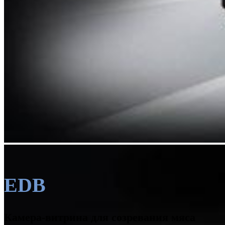
EDB
Камера-витрина для созревания мяса