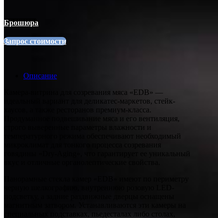
Брошюра
Запрос стоимости
Описание
Камера-витрина для созревания мяса «EDB» —
идеальный вариант для деликатес-маркетов, стейк-
хаусов, а также ресторанов премиум-класса.
Продуманное подвешивание мяса и его вентиляция,
строго выверенные параметры влажности и
температурного режима обеспечивают необходимый
микроклимат для тонкого процесса созревания
говядины «Dry-Aging», что гарантирует ее уникальный
вкус и отличные органолептические свойства.
Панорамные стекла камер «EDB» имеют по периметру
черную шелкографию, внутреннюю розовую LED-
подсветку, а задние раздвижные дверцы оснащены
магнитным затвором. Устанавливаются эти камеры на
специальных подставках, пьедесталах либо столах,