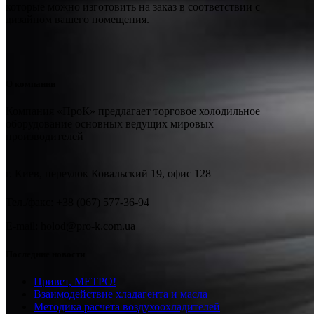
которые можно изготовить на заказ в соответствии с
дизайном вашего помещения.
О компании
Компания «ПроК» предлагает торговое холодильное
оборудование основных ведущих мировых
производителей
г. Киев, переулок Ковальский 19, офис 128
Тел./факс: +38 (067) 577-36-94
E-mail: holod@pro-k.com.ua
Последние новости
Привет, МЕТРО!
Взаимодействие хладагента и масла
Методика расчета воздухоохладителей