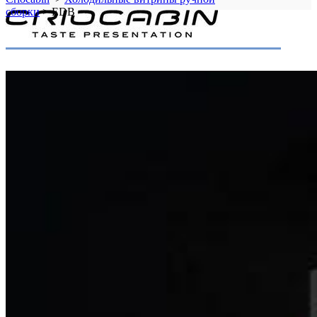
сборки
>
EDB