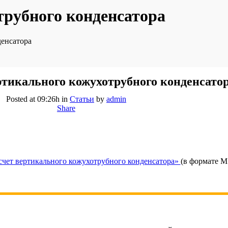
трубного конденсатора
денсатора
ртикального кожухотрубного конденсато
Posted at 09:26h
in
Статьи
by
admin
Share
асчет вертикального кожухотрубного конденсатора»
(в формате M