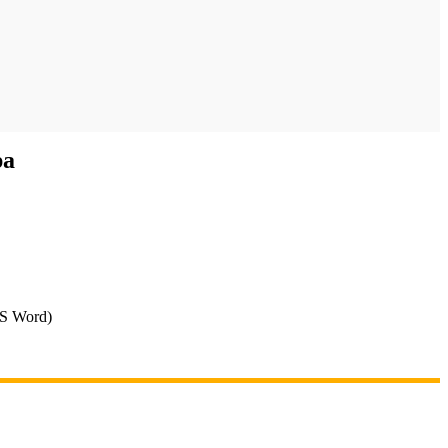
ра
S Word)