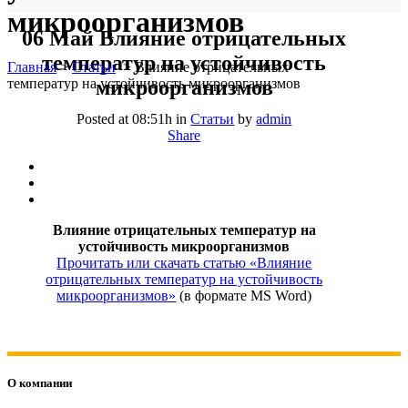
микроорганизмов
06 Май
Влияние отрицательных
температур на устойчивость
Главная
>
Статьи
>
Влияние отрицательных
температур на устойчивость микроорганизмов
микроорганизмов
Posted at 08:51h
in
Статьи
by
admin
Share
Влияние отрицательных температур на
устойчивость микроорганизмов
Прочитать или скачать статью «Влияние
отрицательных температур на устойчивость
микроорганизмов»
(в формате MS Word)
О компании