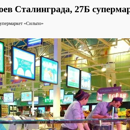
роев Сталинграда, 27Б суперма
супермаркет «Сильпо»