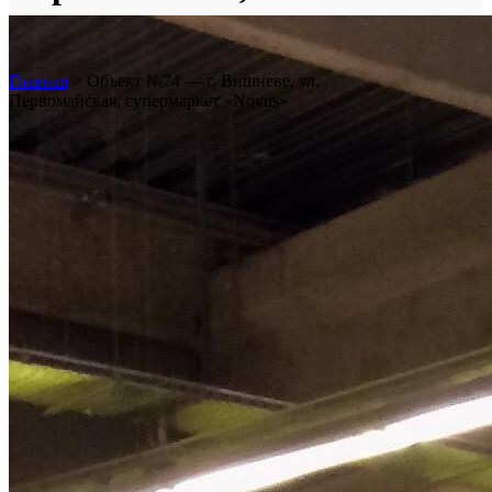
супермаркет «Novus»
Главная
>
Объект №74 — г. Вишневе, ул.
Первомайская, супермаркет «Novus»