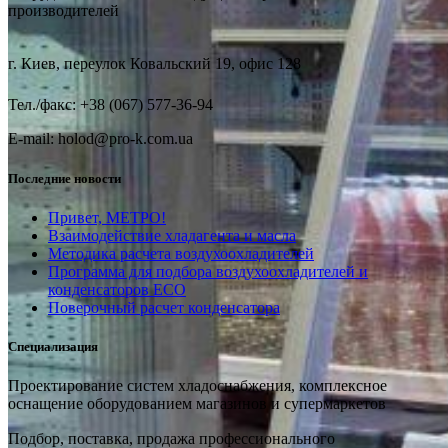
производителей
г. Киев, переулок Ковальский 19, офис 128
Тел./факс: +38 (067) 577-36-94
E-mail: holod@pro-k.com.ua
Последние новости
Привет, МЕТРО!
Взаимодействие хладагента и масла
Методика расчета воздухоохладителей
Программа для подбора воздухоохладителей и
конденсаторов ECO
Поверочный расчет конденсатора
Специализация
Проектирование систем хладоснабжения, комплексное
оснащение оборудованием магазинов и супермаркетов
Подбор, поставка, продажа профессионального