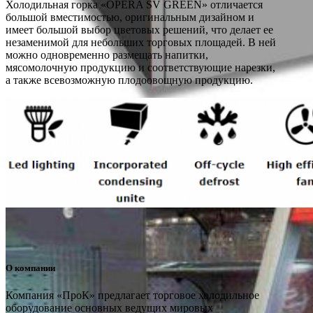
Холодильная горка «OPERA SV GREEN» отличается
большой вместимостью, оригинальным дизайном и
имеет большой выбор цветовых решений, что делает ее
незаменимой для небольших торговых площадей. В ней
можно одновременно размещать напитки,
мясомолочную продукцию и соответствующие нарезки,
а также всевозможную плодоовощную продукцию.
О компании
Компания «ПроК» предлагает торговое холодильное
оборудование основных ведущих мировых