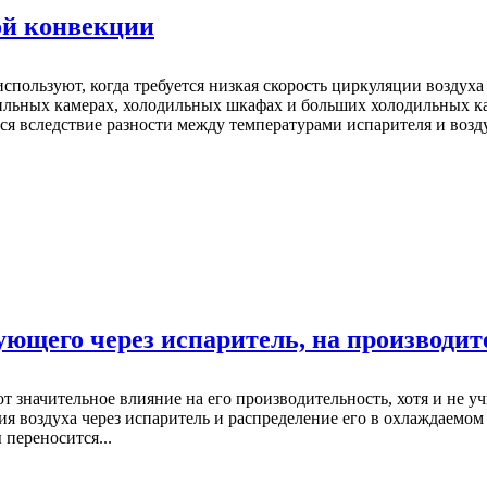
ой конвекции
спользуют, когда требуется низкая скорость циркуляции воздух
льных камерах, холодильных шкафах и больших холодильных ка
я вследствие разности между температурами испарителя и возду
ующего через испаритель, на производит
т значительное влияние на его производительность, хотя и не
я воздуха через испаритель и распределение его в охлаждаемом
 переносится...