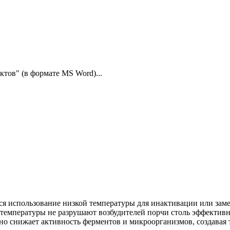
тов" (в формате MS Word)...
ся использование низкой температуры для инактивации или зам
мпературы не разрушают возбудителей порчи столь эффективно
о снижает активность ферментов и микроорганизмов, создавая т