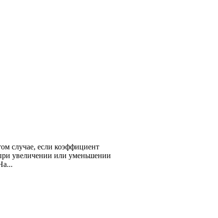
том случае, если коэффициент
я при увеличении или уменьшении
а...