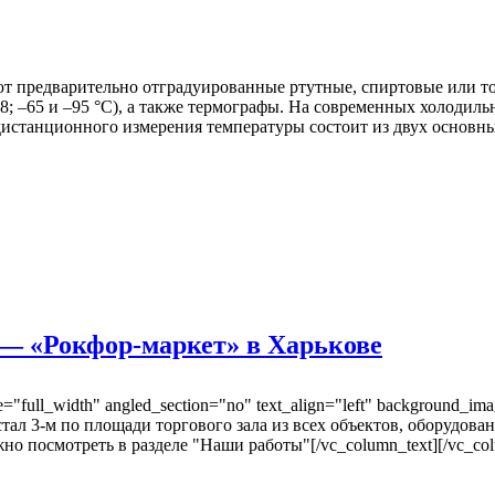
ют предварительно отградуированные ртутные, спиртовые или 
8; –65 и –95 °С), а также термографы. На современных холодил
истанционного измерения температуры состоит из двух основны
 — «Рокфор-маркет» в Харькове
"full_width" angled_section="no" text_align="left" background_ima
 стал 3-м по площади торгового зала из всех объектов, оборудов
о посмотреть в разделе "Наши работы"[/vc_column_text][/vc_colu