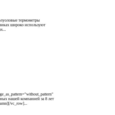
толуоловые термометры
ьниках широко используют
х...
ge_as_pattern="without_pattern"
анных нашей компанией за 8 лет
mn][/vc_row]...