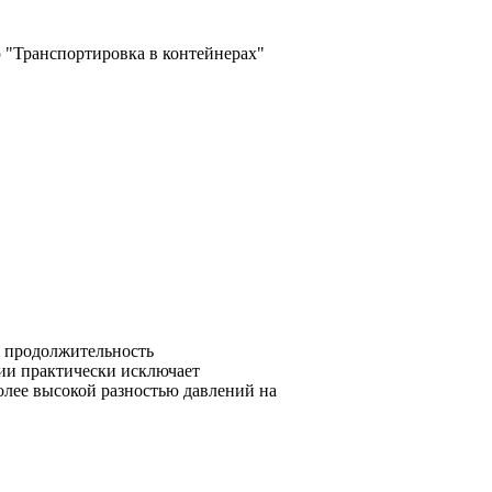
ю "Транспортировка в контейнерах"
к продолжительность
ии практически исключает
олее высокой разностью давлений на